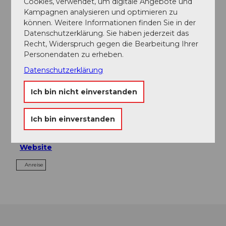
Cookies, verwendet, um digitale Angebote und
In der Nähe
Kampagnen analysieren und optimieren zu
Auf der Karte anschauen
können. Weitere Informationen finden Sie in der
Datenschutzerklärung. Sie haben jederzeit das
Recht, Widerspruch gegen die Bearbeitung Ihrer
Veranstaltung
Personendaten zu erheben.
Datenschutzerklärung
Ich bin nicht einverstanden
Veranstaltungsort
Kulturzentrum Braui
Ich bin einverstanden
Brauiplatz
6280
Hochdorf
Website
Anreise