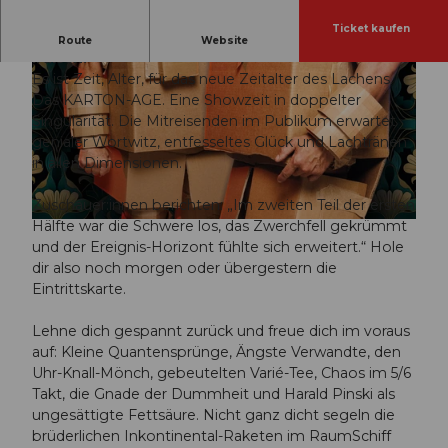
Ticket kaufen
Diese ämäzing OROPAX-Show ist alles - ausser
Route
Website
irdisch!
Es ist Zeit, Alter, für das neue Zeitalter des Lachens.
Das KARTON-AGE. Eine Showzeit in doppelter
Singularität. Die Mitreisenden im Publikum erwartet
genialer Wortwitz, entfesseltes Glück und Lachtränen
in allen Dimensionen.
© Guidle.com
Zuschauer:innen berichten: „Im zweiten Teil der ersten
Hälfte war die Schwere los, das Zwerchfell gekrümmt
© Guidle.com
und der Ereignis-Horizont fühlte sich erweitert.“ Hole
dir also noch morgen oder übergestern die
Eintrittskarte.
Lehne dich gespannt zurück und freue dich im voraus
auf: Kleine Quantensprünge, Ängste Verwandte, den
Uhr-Knall-Mönch, gebeutelten Varié-Tee, Chaos im 5/6
Takt, die Gnade der Dummheit und Harald Pinski als
ungesättigte Fettsäure. Nicht ganz dicht segeln die
brüderlichen Inkontinental-Raketen im RaumSchiff