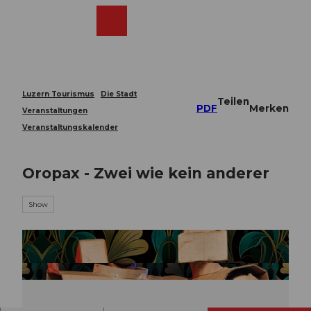
Z
u
Webcams
Merkzettel
Suche
Menü
Shop
m
I
n
h
a
Luzern Tourismus
Die Stadt
Teilen
l
PDF
Merken
Veranstaltungen
t
Veranstaltungskalender
Oropax - Zwei wie kein anderer
Show