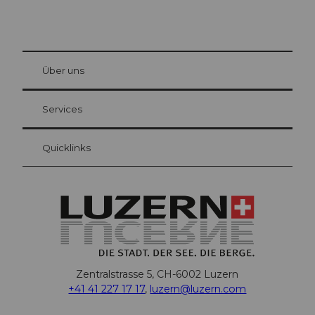
© Be
at Bre
chbü
hl
Über uns
Gästekarte Luzern
Ihre Vorteile als Übernachtungsgast
Services
Quicklinks
Zentralstrasse 5, CH-6002 Luzern
+41 41 227 17 17
,
luzern@luzern.com