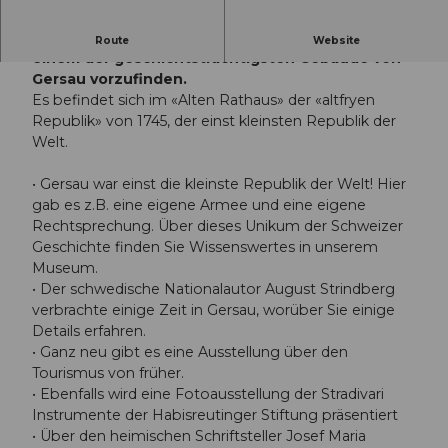
Das Ortsmuseum wurde 1984 eröffnet und ist in
Route
Website
einem der geschichtsträchtigsten Gebäude von
Gersau vorzufinden.
Es befindet sich im «Alten Rathaus» der «altfryen
Republik» von 1745, der einst kleinsten Republik der
Welt.
• Gersau war einst die kleinste Republik der Welt! Hier
gab es z.B. eine eigene Armee und eine eigene
Rechtsprechung. Über dieses Unikum der Schweizer
Geschichte finden Sie Wissenswertes in unserem
Museum.
• Der schwedische Nationalautor August Strindberg
verbrachte einige Zeit in Gersau, worüber Sie einige
Details erfahren.
• Ganz neu gibt es eine Ausstellung über den
Tourismus von früher.
• Ebenfalls wird eine Fotoausstellung der Stradivari
Instrumente der Habisreutinger Stiftung präsentiert
• Über den heimischen Schriftsteller Josef Maria