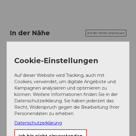
In der Nähe
Auf der Karte anschauen
Veranstaltung
Cookie-Einstellungen
Auf dieser Website wird Tracking, auch mit
Cookies, verwendet, um digitale Angebote und
Veranstaltungsort
Kampagnen analysieren und optimieren zu
Altes Rathaus
können. Weitere Informationen finden Sie in der
Schulhausplatz
Datenschutzerklärung. Sie haben jederzeit das
6442
Gersau
Recht, Widerspruch gegen die Bearbeitung Ihrer
Personendaten zu erheben.
Website
Datenschutzerklärung
Anreise
Ich bin nicht einverstanden