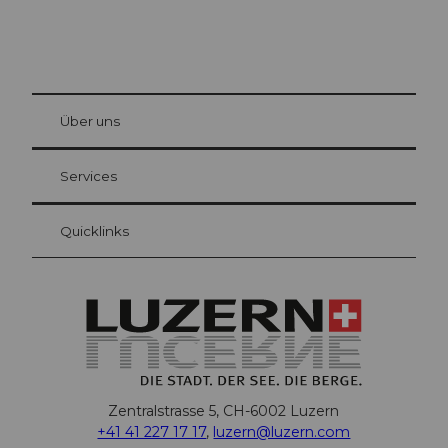
© Be
at Bre
chbü
hl
Über uns
Gästekarte Luzern
Ihre Vorteile als Übernachtungsgast
Services
Quicklinks
Zentralstrasse 5, CH-6002 Luzern
+41 41 227 17 17
,
luzern@luzern.com