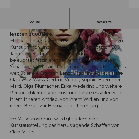
Diese Sonderausstellung beleuchtet Lenzburgs
Route
Website
Pionierinnen, Künstlerinnen und Denkerinnen der
letzten 200 Jahre.
Man kann nur staunen, was Lenzburgs Pionierinnen,
Künstlerinnen und Denkerinnen in den letzten 200
Jahren hervorbrachten. Die Sonderausstellung
beleuchtet faszinierende Persönlichkeiten und ihr
© Guidle.com
Schaffen, das teils im Leisen und unentdeckt, teils bis
weit über die Grenzen Lenzburgs hinweg leuchtete:
Clara Wirz-Wyss, Gertrud Villiger, Sophie Haemmerli-
© Guidle.com
Marti, Olga Plümacher, Erika Wedekind und weitere
Persönlichkeiten von einst und heute erzählen von
ihrem inneren Antrieb, von ihrem Wirken und von
ihrem Bezug zur Heimatstadt Lenzburg.
Im Museumsforum würdigt zudem eine
Kunstausstellung das herausragende Schaffen von
Clara Müller.