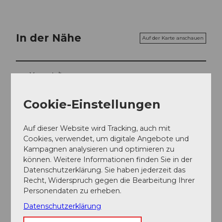
In der Nähe
Auf der Karte anschauen
Veranstaltung
Essen und Trinken
Cookie-Einstellungen
Auf dieser Website wird Tracking, auch mit
Cookies, verwendet, um digitale Angebote und
Veranstaltungsort
Kampagnen analysieren und optimieren zu
können. Weitere Informationen finden Sie in der
Museum Burghalde
Datenschutzerklärung. Sie haben jederzeit das
Schlossgasse
Recht, Widerspruch gegen die Bearbeitung Ihrer
5600
Lenzburg
Personendaten zu erheben.
Website
Datenschutzerklärung
Anreise