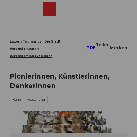
Z
u
Webcams
Merkzettel
Suche
Menü
Shop
m
I
n
h
a
Luzern Tourismus
Die Stadt
Teilen
l
PDF
Merken
Veranstaltungen
t
Veranstaltungskalender
Pionierinnen, Künstlerinnen,
Denkerinnen
Kunst
Ausstellung