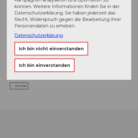
können. Weitere Informationen finden Sie in der
Datenschutzerklärung. Sie haben jederzeit das
Veranstaltung
Recht, Widerspruch gegen die Bearbeitung Ihrer
Personendaten zu erheben.
Datenschutzerklärung
Veranstaltungsort
Ich bin nicht einverstanden
Schotterplatz
Hornimattstrasse
Ich bin einverstanden
5103
Möriken
Website
Anreise