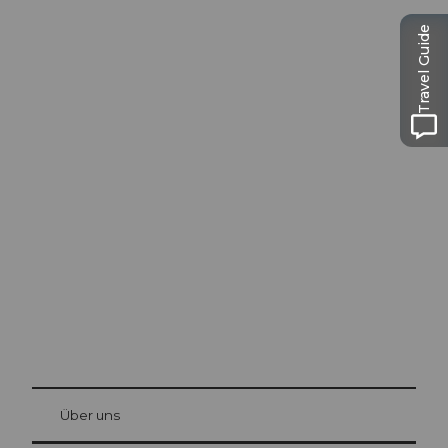
Travel Guide
Ausflugstipps in
Luzern
Die Stadt. Der See. Die Berge.
© Be
at Bre
chbü
hl
Über uns
Gästekarte Luzern