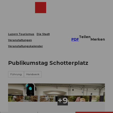
Z
u
Webcams
Merkzettel
Suche
Menü
Shop
m
I
n
h
a
Luzern Tourismus
Die Stadt
Teilen
l
PDF
Merken
Veranstaltungen
t
Veranstaltungskalender
Publikumstag Schotterplatz
Führung
Handwerk