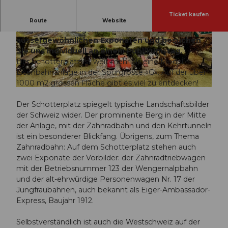
Ticket kaufen
Erleben Sie den Schotterplatz mit fahrenden und
Route
Website
rangierenden Zügen, Installationen und
aussergewöhnlichen Exponaten und besuchen
© Guidle.com
© Guidle.com
Sie uns individuell an einem Publikumstag.
Der Schotterplatz ist weit mehr als eine Modell-
Eisenbahnanlage in der Spurgrösse «G». Auf der über
1000 m2 grossen Fläche gibt es viel zu entdecken!
© Guidle.com
Der Schotterplatz spiegelt typische Landschaftsbilder
der Schweiz wider. Der prominente Berg in der Mitte
der Anlage, mit der Zahnradbahn und den Kehrtunneln
ist ein besonderer Blickfang. Übrigens, zum Thema
Zahnradbahn: Auf dem Schotterplatz stehen auch
zwei Exponate der Vorbilder: der Zahnradtriebwagen
mit der Betriebsnummer 123 der Wengernalpbahn
und der alt-ehrwürdige Personenwagen Nr. 17 der
Jungfraubahnen, auch bekannt als Eiger-Ambassador-
Express, Baujahr 1912.
Selbstverständlich ist auch die Westschweiz auf der