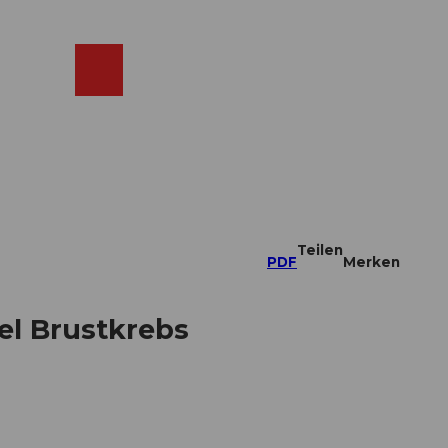
ebcams
Merkzettel
Suche
Shop
Teilen
PDF
Merken
el Brustkrebs