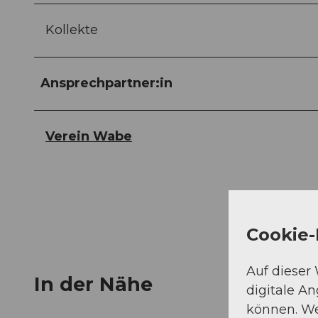
Kollekte
Ansprechpartner:in
Verein Wabe
Cookie-
Auf dieser
In der Nähe
digitale A
können. We