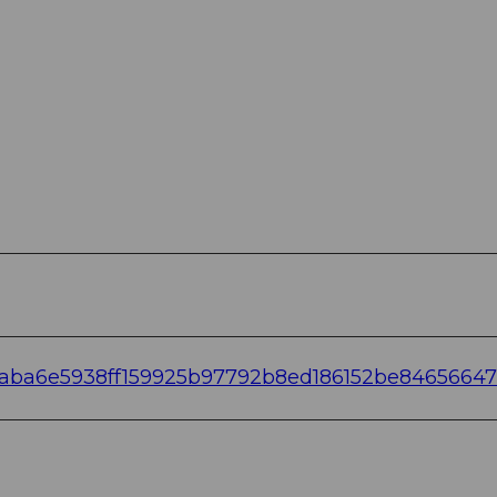
10baba6e5938ff159925b97792b8ed186152be8465664