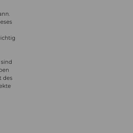
ann.
ieses
ichtig
 sind
aben
t des
lekte