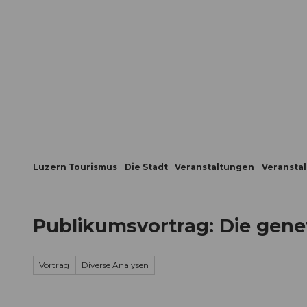
Z
ungen
Webcams
Gästekarte
u
m
Die Stadt
Die Erlebnisregion
I
n
h
a
l
t
Luzern Tourismus
Die Stadt
Veranstaltungen
Veransta
Publikumsvortrag: Die gene
Vortrag
Diverse Analysen