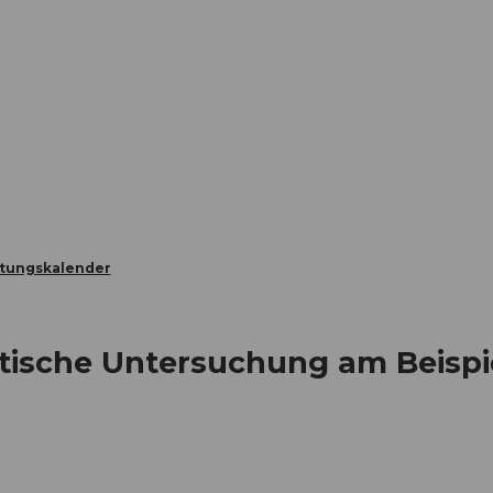
Informieren
Buchen
Business
W
ltungskalender
tische Untersuchung am Beispi