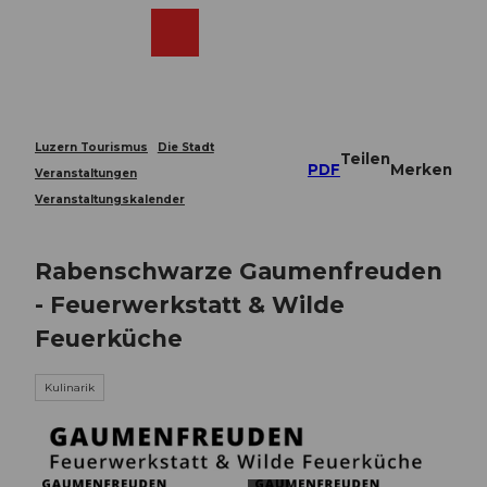
Z
u
Webcams
Merkzettel
Suche
Menü
Shop
m
I
n
h
a
Luzern Tourismus
Die Stadt
Teilen
l
PDF
Merken
Veranstaltungen
t
Veranstaltungskalender
Rabenschwarze Gaumenfreuden
- Feuerwerkstatt & Wilde
Feuerküche
Kulinarik