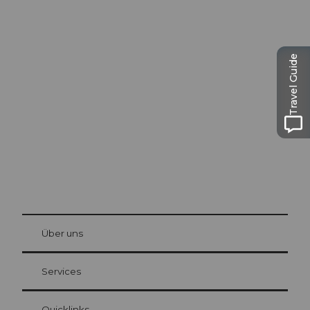
Ausflugstipps in
Travel Guide
Luzern
Die Stadt. Der See. Die Berge.
© Be
at Bre
chbü
hl
Über uns
Gästekarte Luzern
Ihre Vorteile als Übernachtungsgast
Services
Quicklinks