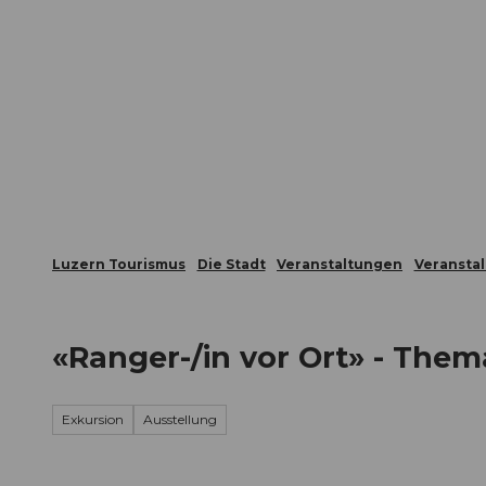
Z
ungen
Webcams
Gästekarte
u
m
Die Stadt
Die Erlebnisregion
I
n
h
a
l
t
Luzern Tourismus
Die Stadt
Veranstaltungen
Veransta
«Ranger-/in vor Ort» - The
Exkursion
Ausstellung