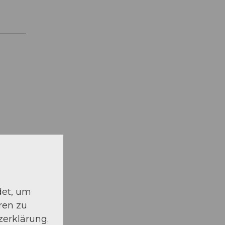
schauen
det, um
ren zu
zerklärung.