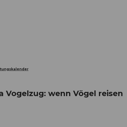
Informieren
Buchen
Business
W
ltungskalender
ma Vogelzug: wenn Vögel reisen