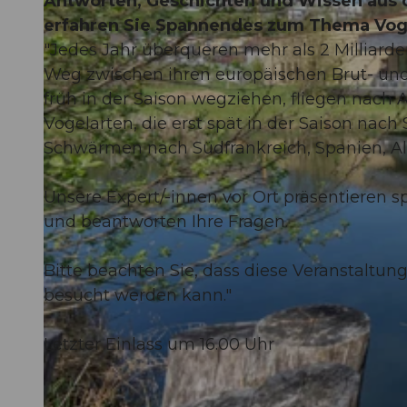
Antworten, Geschichten und Wissen aus d
erfahren Sie Spannendes zum Thema Vog
"Jedes Jahr überqueren mehr als 2 Milliard
Weg zwischen ihren europäischen Brut- und
früh in der Saison wegziehen, fliegen nach 
Vogelarten, die erst spät in der Saison nac
Schwärmen nach Südfrankreich, Spanien, A
Unsere Expert/-innen vor Ort präsentieren
und beantworten Ihre Fragen.
Bitte beachten Sie, dass diese Veranstaltu
besucht werden kann."
Letzter Einlass um 16.00 Uhr