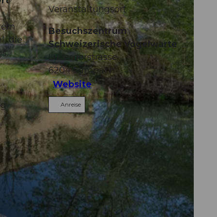
rt
Veranstaltungsort
hrem
Besuchszentrum
, die
Schweizerische Vogelwarte
s.
Luzernerstrasse
6204
Sempach
Website
ng
Anreise