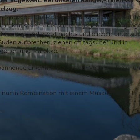
er Vogelwelt. Bei unseren Ranger/-innen vor O
elzug.
en Singvögel das Mittelmeer und die Sahara auf i
 afrikanischen Überwinterungsgebieten. Zugvögel
Afrika und sind meist nachts und einzeln unterweg
h Süden aufbrechen, ziehen oft tagsüber und in
lgerien und Marokko.
 spannende Erkenntnisse aus der Vogelzugforschu
ng nur in Kombination mit einem Museumseintritt