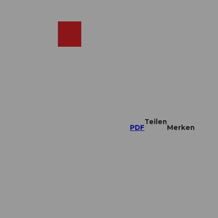
DE
ebcams
Merkzettel
Suche
Shop
Teilen
PDF
Merken