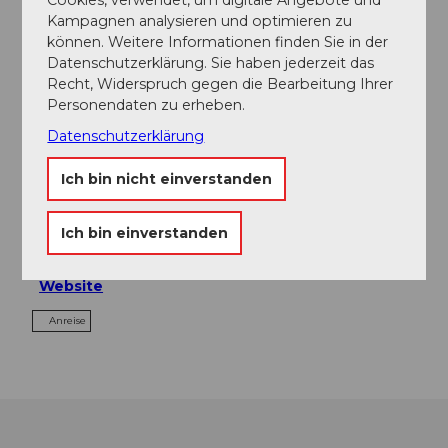
In der Nähe
Auf der Karte anschauen
Kampagnen analysieren und optimieren zu
können. Weitere Informationen finden Sie in der
Datenschutzerklärung. Sie haben jederzeit das
Recht, Widerspruch gegen die Bearbeitung Ihrer
Veranstaltung
Personendaten zu erheben.
Datenschutzerklärung
Ich bin nicht einverstanden
Veranstaltungsort
Konservi
Ich bin einverstanden
Oberdorfstrasse
5703
Seon
Website
Anreise