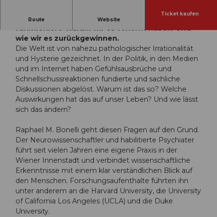
Ticket kaufen
Haben wir den Verstand verloren? Wie Denken
Route
Website
funktioniert. Warum wir es verlernt haben. Und
wie wir es zurückgewinnen.
Die Welt ist von nahezu pathologischer Irrationalität
und Hysterie gezeichnet. In der Politik, in den Medien
und im Internet haben Gefühlsausbrüche und
Schnellschussreaktionen fundierte und sachliche
Diskussionen abgelöst. Warum ist das so? Welche
Auswirkungen hat das auf unser Leben? Und wie lässt
sich das ändern?
Raphael M. Bonelli geht diesen Fragen auf den Grund.
Der Neurowissenschaftler und habilitierte Psychiater
führt seit vielen Jahren eine eigene Praxis in der
Wiener Innenstadt und verbindet wissenschaftliche
Erkenntnisse mit einem klar verständlichen Blick auf
den Menschen. Forschungsaufenthalte führten ihn
unter anderem an die Harvard University, die University
of California Los Angeles (UCLA) und die Duke
University.