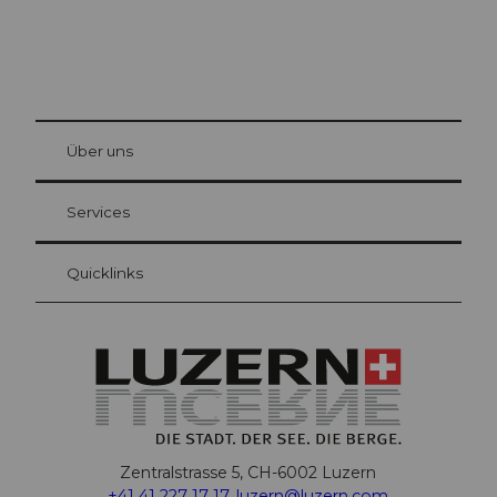
© Be
at Bre
chbü
hl
Über uns
Gästekarte Luzern
Ihre Vorteile als Übernachtungsgast
Services
Quicklinks
Zentralstrasse 5, CH-6002 Luzern
+41 41 227 17 17
,
luzern@luzern.com