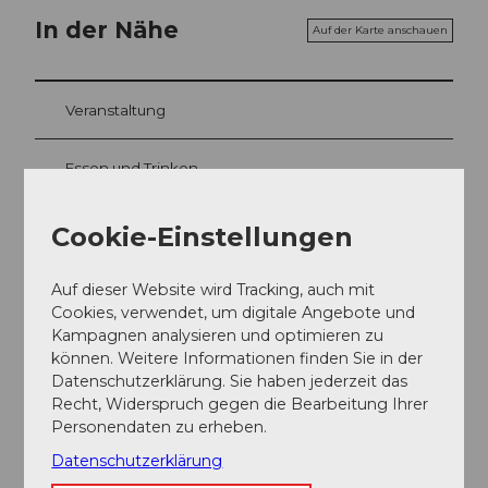
In der Nähe
Auf der Karte anschauen
Veranstaltung
Essen und Trinken
Cookie-Einstellungen
Veranstaltungsort
Auf dieser Website wird Tracking, auch mit
TriffAltdorf
Cookies, verwendet, um digitale Angebote und
Wegmatte 15
Kampagnen analysieren und optimieren zu
6460
Altdorf
können. Weitere Informationen finden Sie in der
041 870 08 16
Datenschutzerklärung. Sie haben jederzeit das
Recht, Widerspruch gegen die Bearbeitung Ihrer
annegret.furrer@bluewin.ch
Personendaten zu erheben.
Website
Datenschutzerklärung
Anreise