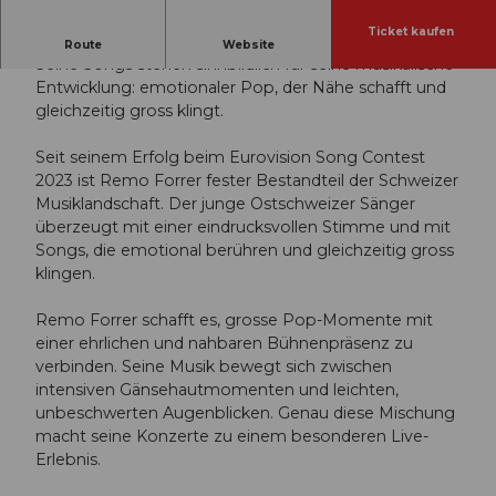
Ticket kaufen
FALLING TOUR
Route
Website
Seine Songs stehen sinnbildlich für seine musikalische
Entwicklung: emotionaler Pop, der Nähe schafft und
gleichzeitig gross klingt.
Seit seinem Erfolg beim Eurovision Song Contest
2023 ist Remo Forrer fester Bestandteil der Schweizer
Musiklandschaft. Der junge Ostschweizer Sänger
überzeugt mit einer eindrucksvollen Stimme und mit
Songs, die emotional berühren und gleichzeitig gross
klingen.
Remo Forrer schafft es, grosse Pop-Momente mit
einer ehrlichen und nahbaren Bühnenpräsenz zu
verbinden. Seine Musik bewegt sich zwischen
intensiven Gänsehautmomenten und leichten,
unbeschwerten Augenblicken. Genau diese Mischung
macht seine Konzerte zu einem besonderen Live-
Erlebnis.