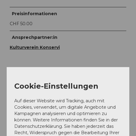
Preisinformationen
CHF 50.00
Ansprechpartner:in
Kulturverein Konservi
In der Nähe
Cookie-Einstellungen
Auf der Karte anschauen
Auf dieser Website wird Tracking, auch mit
Veranstaltung
Cookies, verwendet, um digitale Angebote und
Kampagnen analysieren und optimieren zu
können. Weitere Informationen finden Sie in der
Datenschutzerklärung. Sie haben jederzeit das
Recht, Widerspruch gegen die Bearbeitung Ihrer
Veranstaltungsort