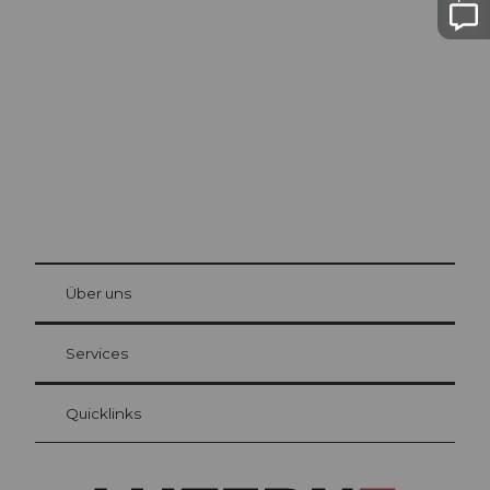
Ausflugstipps in
Luzern
Die Stadt. Der See. Die Berge.
© Be
at Bre
chbü
hl
Über uns
Gästekarte Luzern
Ihre Vorteile als Übernachtungsgast
Services
Quicklinks