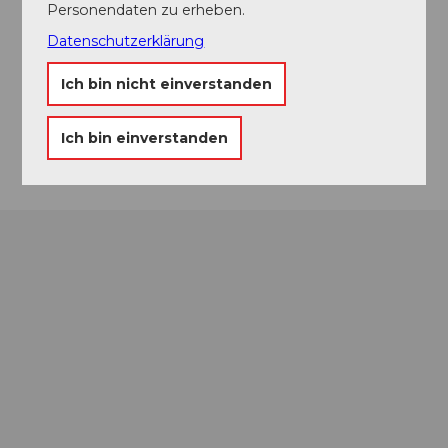
Personendaten zu erheben.
Konservi
Datenschutzerklärung
Oberdorfstrasse
5703
Seon
Ich bin nicht einverstanden
Website
Anreise
Ich bin einverstanden