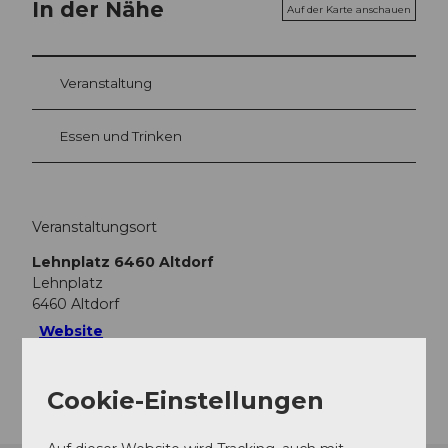
In der Nähe
Auf der Karte anschauen
Veranstaltung
Essen und Trinken
Veranstaltungsort
Lehnplatz 6460 Altdorf
Lehnplatz
6460
Altdorf
Website
Anreise
Cookie-Einstellungen