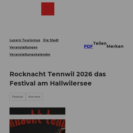
Z
u
Webcams
Merkzettel
Suche
Menü
Shop
m
I
n
h
a
Luzern Tourismus
Die Stadt
Teilen
l
PDF
Merken
Veranstaltungen
t
Veranstaltungskalender
Rocknacht Tennwil 2026 das
Festival am Hallwilersee
Festival
Konzert