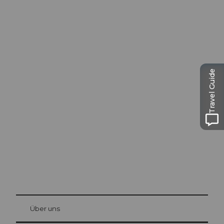
Travel Guide
Ausflugstipps in
Luzern
Die Stadt. Der See. Die Berge.
© Be
at Bre
chbü
hl
Über uns
Gästekarte Luzern