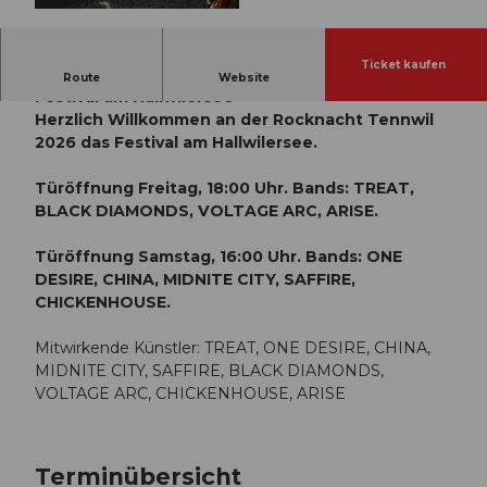
© Guidle.com
Ticket kaufen
Rocknacht Tennwil 2026 von Fans für Fans das
Route
Website
Festival am Hallwilersee
Herzlich Willkommen an der Rocknacht Tennwil
2026 das Festival am Hallwilersee.
Türöffnung Freitag, 18:00 Uhr. Bands: TREAT,
BLACK DIAMONDS, VOLTAGE ARC, ARISE.
Türöffnung Samstag, 16:00 Uhr. Bands: ONE
DESIRE, CHINA, MIDNITE CITY, SAFFIRE,
CHICKENHOUSE.
Mitwirkende Künstler: TREAT, ONE DESIRE, CHINA,
MIDNITE CITY, SAFFIRE, BLACK DIAMONDS,
VOLTAGE ARC, CHICKENHOUSE, ARISE
Terminübersicht