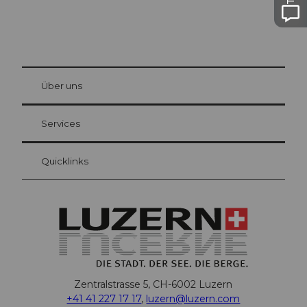
© Be
at Bre
chbü
hl
Über uns
Gästekarte Luzern
Ihre Vorteile als Übernachtungsgast
Services
Quicklinks
Zentralstrasse 5, CH-6002 Luzern
+41 41 227 17 17
,
luzern@luzern.com