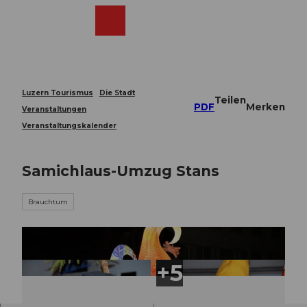
Z
u
Webcams
Merkzettel
Suche
Menü
Shop
m
I
n
h
a
Luzern Tourismus
Die Stadt
Teilen
l
PDF
Merken
Veranstaltungen
t
Veranstaltungskalender
Samichlaus-Umzug Stans
Brauchtum