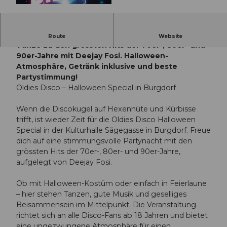
© Guidle.com
Oldies Disco Halloween Special in Burgdorf:
Route
Website
Tanze zu den grössten Hits der 70er-, 80er- und
90er-Jahre mit Deejay Fosi. Halloween-
Atmosphäre, Getränk inklusive und beste
Partystimmung!
Oldies Disco – Halloween Special in Burgdorf
Wenn die Discokugel auf Hexenhüte und Kürbisse
trifft, ist wieder Zeit für die Oldies Disco Halloween
Special in der Kulturhalle Sägegasse in Burgdorf. Freue
dich auf eine stimmungsvolle Partynacht mit den
grössten Hits der 70er-, 80er- und 90er-Jahre,
aufgelegt von Deejay Fosi.
Ob mit Halloween-Kostüm oder einfach in Feierlaune
– hier stehen Tanzen, gute Musik und geselliges
Beisammensein im Mittelpunkt. Die Veranstaltung
richtet sich an alle Disco-Fans ab 18 Jahren und bietet
eine ungezwungene Atmosphäre für einen