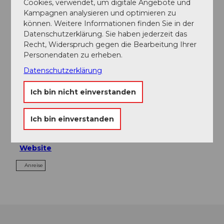
Cookies, verwendet, um digitale Angebote und
In der Nähe
Kampagnen analysieren und optimieren zu
Auf der Karte anschauen
können. Weitere Informationen finden Sie in der
Datenschutzerklärung. Sie haben jederzeit das
Recht, Widerspruch gegen die Bearbeitung Ihrer
Veranstaltung
Personendaten zu erheben.
Datenschutzerklärung
Ich bin nicht einverstanden
Veranstaltungsort
Kulturhalle Sägegasse
Ich bin einverstanden
Sägegasse
3400
Burgdorf
Website
Anreise