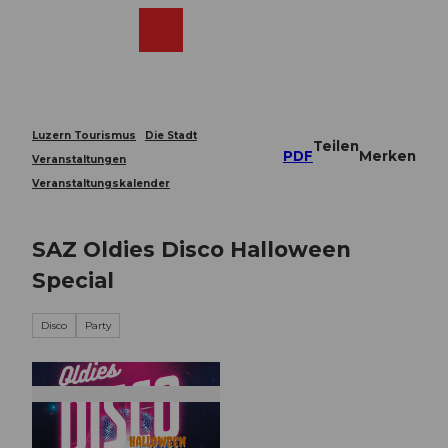
Z
u
Webcams
Merkzettel
Suche
Menü
Shop
m
I
n
h
a
Luzern Tourismus
Die Stadt
Teilen
l
PDF
Merken
Veranstaltungen
t
Veranstaltungskalender
SAZ Oldies Disco Halloween
Special
Disco
Party