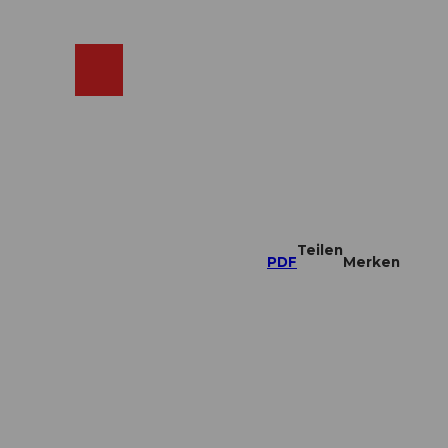
ebcams
Merkzettel
Suche
Shop
Teilen
PDF
Merken