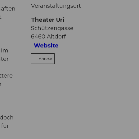
Veranstaltungsort
haften
t
Theater Uri
Schützengasse
6460
Altdorf
Website
 im
ter
Anreise
ttere
m
 doch
für