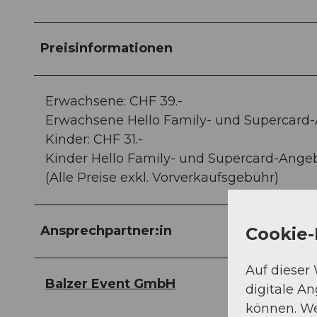
Preisinformationen
Erwachsene: CHF 39.-
Erwachsene Hello Family- und Supercard-A
Kinder: CHF 31.-
Kinder Hello Family- und Supercard-Angeb
(Alle Preise exkl. Vorverkaufsgebühr)
Ansprechpartner:in
Cookie-
Auf dieser
Balzer Event GmbH
digitale A
können. We