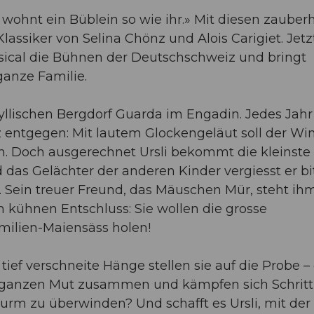
 wohnt ein Büblein so wie ihr.» Mit diesen zauber
ssiker von Selina Chönz und Alois Carigiet. Jetz
usical die Bühnen der Deutschschweiz und bringt
ganze Familie.
idyllischen Bergdorf Guarda im Engadin. Jedes Jahr
entgegen: Mit lautem Glockengeläut soll der Win
n. Doch ausgerechnet Ursli bekommt die kleinste
 das Gelächter der anderen Kinder vergiesst er bi
n. Sein treuer Freund, das Mäuschen Mür, steht ih
 kühnen Entschluss: Sie wollen die grosse
ilien-Maiensäss holen!
tief verschneite Hänge stellen sie auf die Probe –
ganzen Mut zusammen und kämpfen sich Schritt 
turm zu überwinden? Und schafft es Ursli, mit der