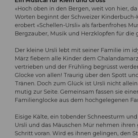
Ein Musical für Klein und Gross
«Hoch oben in den Bergen, weit von hier, da
Worten beginnt der Schweizer Kinderbuch-Kla
erobert «Schellen-Ursli» als farbenfrohes M
Bergzauber, Musik und Herzklopfen für die 
Der kleine Ursli lebt mit seiner Familie im 
März fiebern alle Kinder dem Chalandamarz 
vertrieben und der Frühling begrüsst werde
Glocke von allen! Traurig über den Spott und
Tränen. Doch zum Glück ist Ursli nicht allei
mutig zur Seite. Gemeinsam fassen sie einen
Familienglocke aus dem hochgelegenen Fam
Eisige Kälte, ein tobender Schneesturm und 
Ursli und das Mäuschen Mür nehmen ihren 
Schritt voran. Wird es ihnen gelingen, den S