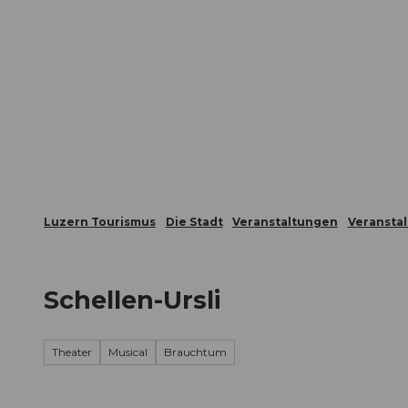
Z
ungen
Webcams
Gästekarte
u
m
Die Stadt
Die Erlebnisregion
I
n
h
a
l
t
Luzern Tourismus
Die Stadt
Veranstaltungen
Veransta
Schellen-Ursli
Theater
Musical
Brauchtum