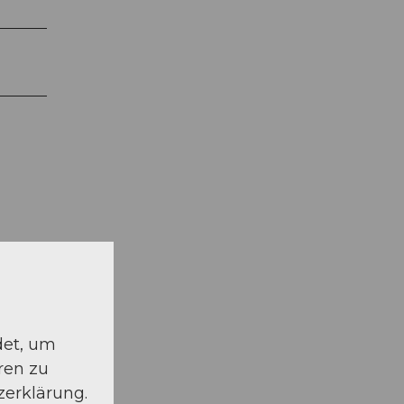
det, um
ren zu
zerklärung.