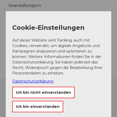
Veranstaltungsort
Schloss Landshut
Schlossstrasse 17
3427
Utzenstorf
Cookie-Einstellungen
032 665 40 27
Auf dieser Website wird Tracking, auch mit
info@schlosslandshut.ch
Cookies, verwendet, um digitale Angebote und
Website
Kampagnen analysieren und optimieren zu
können. Weitere Informationen finden Sie in der
Anreise
Datenschutzerklärung. Sie haben jederzeit das
Recht, Widerspruch gegen die Bearbeitung Ihrer
Personendaten zu erheben.
Datenschutzerklärung
Ich bin nicht einverstanden
Ich bin einverstanden