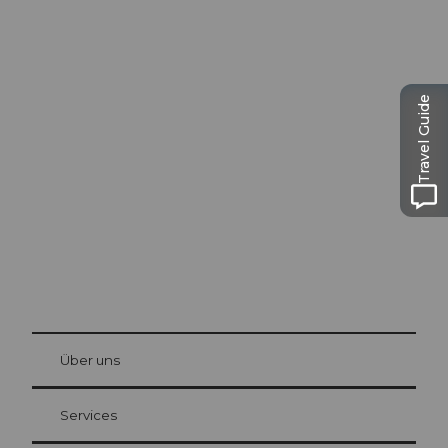
Ausflugstipps in
Travel Guide
Luzern
Die Stadt. Der See. Die Berge.
© Be
at Bre
chbü
hl
Über uns
Gästekarte Luzern
Ihre Vorteile als Übernachtungsgast
Services