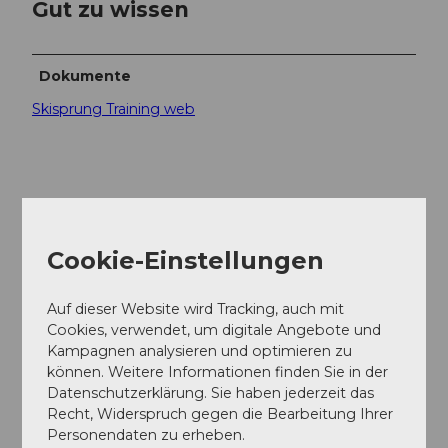
Gut zu wissen
Dokumente
Skisprung Training web
In der Nähe
Auf der Karte anschauen
Cookie-Einstellungen
Veranstaltung
Auf dieser Website wird Tracking, auch mit
Cookies, verwendet, um digitale Angebote und
Kampagnen analysieren und optimieren zu
können. Weitere Informationen finden Sie in der
Datenschutzerklärung. Sie haben jederzeit das
Veranstaltungsort
Recht, Widerspruch gegen die Bearbeitung Ihrer
Schanzen Einsiedeln
Personendaten zu erheben.