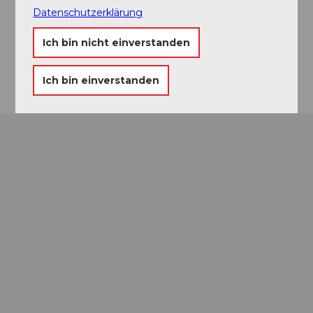
Kobiboden
Datenschutzerklärung
8840
Einsiedeln
Website
Ich bin nicht einverstanden
Anreise
Ich bin einverstanden