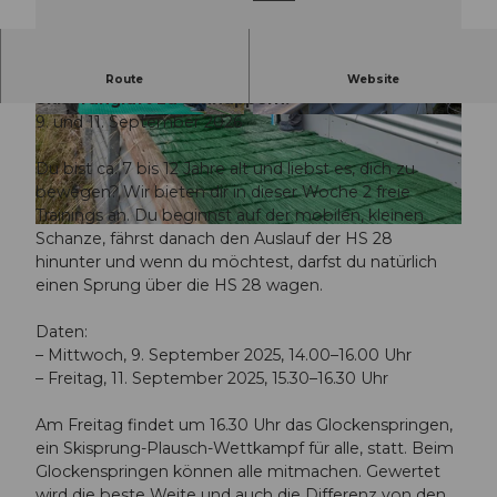
Wir bieten allen Kindern die Möglichkeit, erstmals
Route
Website
Skisprungluft zu schnuppern.
9. und 11. September 2026
© Guidle.com
© Guidle.com
Du bist ca. 7 bis 12 Jahre alt und liebst es, dich zu
bewegen? Wir bieten dir in dieser Woche 2 freie
Trainings an. Du beginnst auf der mobilen, kleinen
© Guidle.com
Schanze, fährst danach den Auslauf der HS 28
hinunter und wenn du möchtest, darfst du natürlich
einen Sprung über die HS 28 wagen.
Daten:
– Mittwoch, 9. September 2025, 14.00–16.00 Uhr
– Freitag, 11. September 2025, 15.30–16.30 Uhr
Am Freitag findet um 16.30 Uhr das Glockenspringen,
ein Skisprung-Plausch-Wettkampf für alle, statt. Beim
Glockenspringen können alle mitmachen. Gewertet
wird die beste Weite und auch die Differenz von den