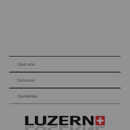
© Be
at Bre
chbü
hl
Über uns
Gästekarte Luzern
Ihre Vorteile als Übernachtungsgast
Services
Quicklinks