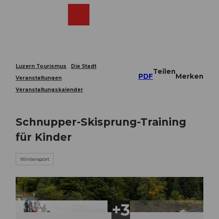
Z
u
Webcams
Merkzettel
Suche
Menü
Shop
m
I
n
h
a
Luzern Tourismus
Die Stadt
Teilen
l
PDF
Merken
Veranstaltungen
t
Veranstaltungskalender
Schnupper-Skisprung-Training
für Kinder
Wintersport