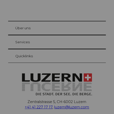
© Be
at Bre
chbü
hl
Über uns
Gästekarte Luzern
Ihre Vorteile als Übernachtungsgast
Services
Quicklinks
Zentralstrasse 5, CH-6002 Luzern
+41 41 227 17 17
,
luzern@luzern.com