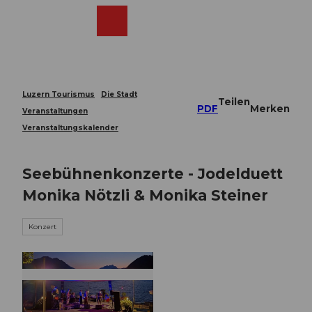
Z
u
Webcams
Merkzettel
Suche
Menü
Shop
m
I
n
h
a
Luzern Tourismus
Die Stadt
Teilen
l
PDF
Merken
Veranstaltungen
t
Veranstaltungskalender
Seebühnenkonzerte - Jodelduett
Monika Nötzli & Monika Steiner
Konzert