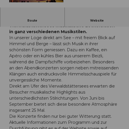
© Guidle.com
Die Besucher geniessen direkt am Ufer des
Route
Website
Vierwaldstättersees musikalische Leckerbissen
in ganz verschiedenen Musikstilen.
In unserer Loge direkt am See – mit freiem Blick auf
Himmel und Berge – lässt sich Musik in ihrer
schönsten Form geniessen. Dazu ein Kaffee, ein
Apéro oder ein kühles Bier aus unserem Beizli,
während die Dampfschiffe vorbeiziehen. Besonders
an den Abendkonzerten sorgen neben mitreissenden
Klängen auch eindrucksvolle Himmelsschauspiele für
unvergessliche Momente.
Direkt am Ufer des Vierwaldstättersees erwarten die
Besucher musikalische Highlights aus
unterschiedlichsten Stilrichtungen. Von Juni bis
September bietet sich diese besondere Atmosphäre
insgesamt 25 Mal.
Die Konzerte finden nur bei guter Witterung statt.
Aktuelle Informationen zum Programm und zur
Durchführung gibt es auf der Website sowie auf