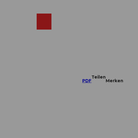
DE
ebcams
Merkzettel
Suche
Shop
Teilen
PDF
Merken