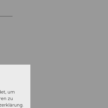
schauen
det, um
ren zu
zerklärung.