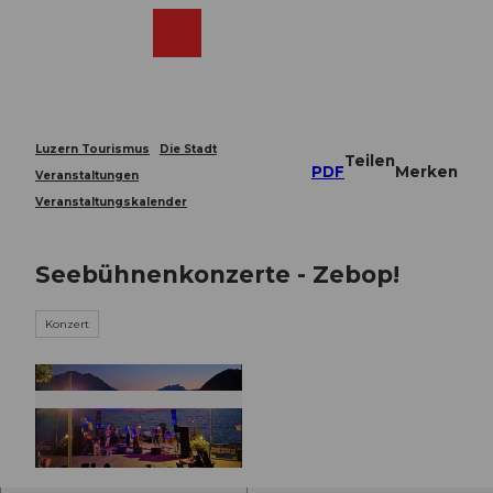
Z
u
Webcams
Merkzettel
Suche
Menü
Shop
m
I
n
h
a
Luzern Tourismus
Die Stadt
Teilen
l
PDF
Merken
Veranstaltungen
t
Veranstaltungskalender
Seebühnenkonzerte - Zebop!
Konzert
© Guidle.com