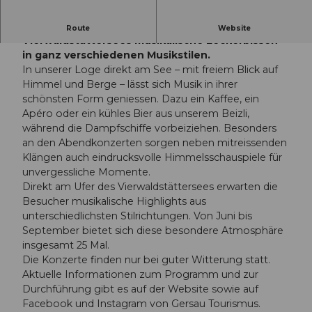
Die Besucher geniessen direkt am Ufer des
Route
Website
Vierwaldstättersees musikalische Leckerbissen
in ganz verschiedenen Musikstilen.
In unserer Loge direkt am See – mit freiem Blick auf
Himmel und Berge – lässt sich Musik in ihrer
schönsten Form geniessen. Dazu ein Kaffee, ein
Apéro oder ein kühles Bier aus unserem Beizli,
während die Dampfschiffe vorbeiziehen. Besonders
an den Abendkonzerten sorgen neben mitreissenden
Klängen auch eindrucksvolle Himmelsschauspiele für
unvergessliche Momente.
Direkt am Ufer des Vierwaldstättersees erwarten die
Besucher musikalische Highlights aus
unterschiedlichsten Stilrichtungen. Von Juni bis
September bietet sich diese besondere Atmosphäre
insgesamt 25 Mal.
Die Konzerte finden nur bei guter Witterung statt.
Aktuelle Informationen zum Programm und zur
Durchführung gibt es auf der Website sowie auf
Facebook und Instagram von Gersau Tourismus.