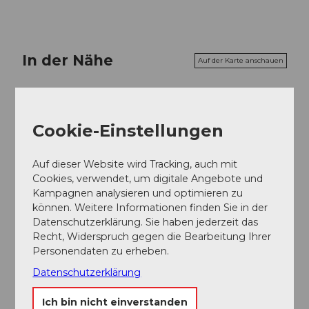
In der Nähe
Auf der Karte anschauen
Veranstaltung
Cookie-Einstellungen
Auf dieser Website wird Tracking, auch mit
Veranstaltungsort
Cookies, verwendet, um digitale Angebote und
Kampagnen analysieren und optimieren zu
Ausserdorfstrasse 6442 Gersau
können. Weitere Informationen finden Sie in der
Ausserdorfstrasse
Datenschutzerklärung. Sie haben jederzeit das
6442
Gersau
Recht, Widerspruch gegen die Bearbeitung Ihrer
Website
Personendaten zu erheben.
Anreise
Datenschutzerklärung
Ich bin nicht einverstanden