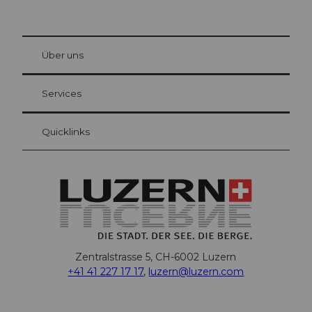
© Be
at Bre
chbü
hl
Über uns
Gästekarte Luzern
Ihre Vorteile als Übernachtungsgast
Services
Quicklinks
Zentralstrasse 5, CH-6002 Luzern
+41 41 227 17 17
,
luzern@luzern.com
F
X
Y
I
T
T
P
L
W
T