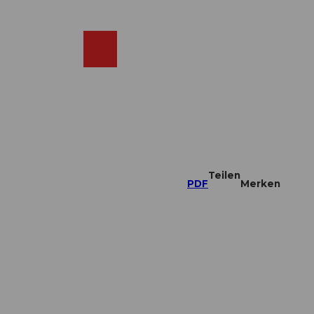
DE
ebcams
Merkzettel
Suche
Shop
Teilen
PDF
Merken