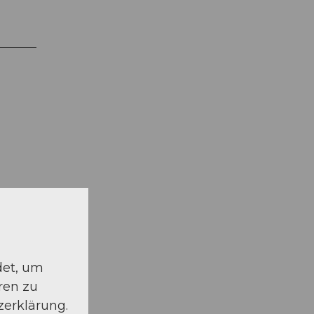
schauen
det, um
ren zu
zerklärung.