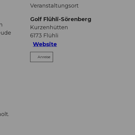
Veranstaltungsort
Golf Flühli-Sörenberg
n
Kurzenhütten
reude
6173
Flühli
Website
Anreise
olt.