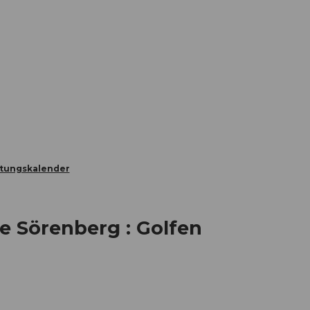
Informieren
Buchen
Business
W
ltungskalender
 Sörenberg : Golfen