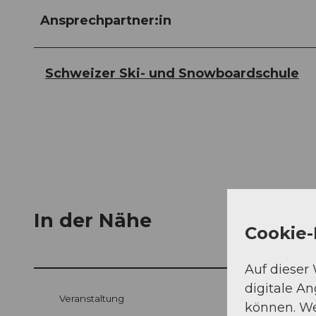
Ansprechpartner:in
Schweizer Ski- und Snowboardschule
In der Nähe
Cookie-
Auf dieser
digitale A
Veranstaltung
können. We