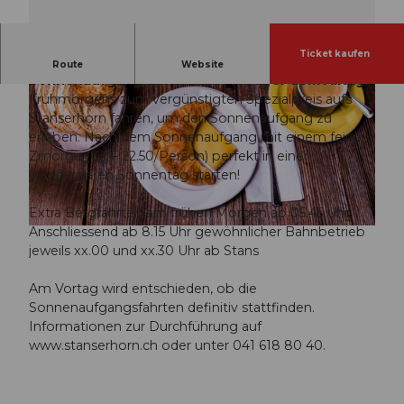
Ticket kaufen
Traumhafte Morgenstimmung beim
Route
Website
Sonnenaufgang auf 1900 Meter über dem Alltag.
Frühmorgens zum vergünstigten Spezialpreis aufs
Stanserhorn fahren, um den Sonnenaufgang zu
erleben. Nach dem Sonnenaufgang mit einem feinen
Zmorge (CHF 22.50/Person) perfekt in einen
wunderbaren Sonnentag starten!
© Guidle.com
Extra Bergfahrten am frühen Morgen ab 05.45 Uhr
Anschliessend ab 8.15 Uhr gewöhnlicher Bahnbetrieb
© Guidle.com
jeweils xx.00 und xx.30 Uhr ab Stans
Am Vortag wird entschieden, ob die
Sonnenaufgangsfahrten definitiv stattfinden.
Informationen zur Durchführung auf
www.stanserhorn.ch oder unter 041 618 80 40.