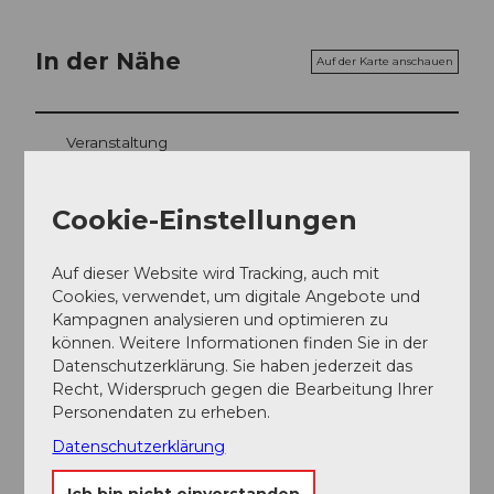
In der Nähe
Auf der Karte anschauen
Veranstaltung
Essen und Trinken
Cookie-Einstellungen
Auf dieser Website wird Tracking, auch mit
Cookies, verwendet, um digitale Angebote und
Veranstaltungsort
Kampagnen analysieren und optimieren zu
Stanserhorn
können. Weitere Informationen finden Sie in der
Unter Holzwang
Datenschutzerklärung. Sie haben jederzeit das
6383
Dallenwil
Recht, Widerspruch gegen die Bearbeitung Ihrer
Personendaten zu erheben.
Website
Datenschutzerklärung
Anreise
Ich bin nicht einverstanden