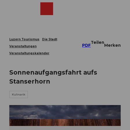
Z
u
Webcams
Merkzettel
Suche
Menü
Shop
m
I
n
h
a
Luzern Tourismus
Die Stadt
Teilen
l
PDF
Merken
Veranstaltungen
t
Veranstaltungskalender
Sonnenaufgangsfahrt aufs
Stanserhorn
Kulinarik