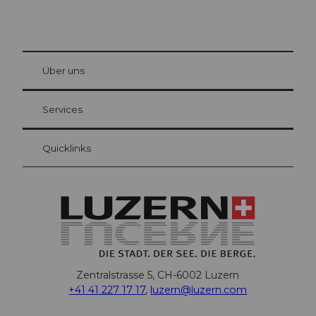
© Be
at Bre
chbü
hl
Über uns
Gästekarte Luzern
Ihre Vorteile als Übernachtungsgast
Services
Quicklinks
Zentralstrasse 5, CH-6002 Luzern
+41 41 227 17 17
,
luzern@luzern.com