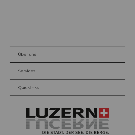
© Be
at Bre
chbü
hl
Über uns
Gästekarte Luzern
Ihre Vorteile als Übernachtungsgast
Services
Quicklinks