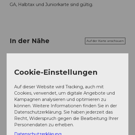
GA, Halbtax und Juniorkarte sind gültig.
In der Nähe
Auf der Karte anschauen
Veranstaltung
Cookie-Einstellungen
Essen und Trinken
Auf dieser Website wird Tracking, auch mit
Cookies, verwendet, um digitale Angebote und
Kampagnen analysieren und optimieren zu
können. Weitere Informationen finden Sie in der
Veranstaltungsort
Datenschutzerklärung. Sie haben jederzeit das
SGV Schiffanlegeplatz
Recht, Widerspruch gegen die Bearbeitung Ihrer
Europaplatz
Personendaten zu erheben.
6003
Luzern
Datenschutzerklärung