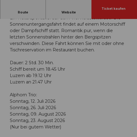
Ticket kaufen
Feriengefühl auf dem Vierwaldstättersee
Route
Website
Ein Naturspektakel auf dem Vierwaldstättersee. Die
Sonnenuntergangsfahrt findet auf einem Motorschiff
oder Dampfschiff statt. Romantik pur, wenn die
letzten Sonnenstrahlen hinter den Bergspitzen
verschwinden. Diese Fahrt können Sie mit oder ohne
Tischreservation im Restaurant buchen.
Dauer: 2 Std. 30 Min.
Schiff bereit um 18.45 Uhr
Luzern ab 19.12 Uhr
Luzern an 21.47 Uhr
Alphorn Trio:
Sonntag, 12. Juli 2026
Sonntag, 26. Juli 2026
Sonntag, 09. August 2026
Sonntag, 23. August 2026
(Nur bei gutem Wetter)