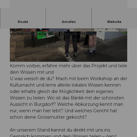
Das Regionalmuseum Chüechlihus sammelt
Route
Anrufen
Website
Wissen aus dem Emmental. Komm in Burgdorf
vorbei und teile dein Wissen mit uns!
© Guidle.com
© Guidle.com
Das Regionalmuseum Chüechlihus zu Gast im
Museum Schloss Burgdorf! Mit unserem Projekt
«spychere! Wissen von hier sammeln, zeigen, nutzen»
sammeln wir lokales Wissen aus dem Emmental.
© Guidle.com
Komm vorbei, erfahre mehr über das Projekt und teile
dein Wissen mit uns!
U was weisch de du? Mach mit beim Workshop an der
Kulturnacht und lerne allerlei lokales Wissen kennen
oder erhalte gleich die Möglichkeit dein eigenes
Wissen zu teilen. Wo ist das Bänkli mit der schönsten
Aussicht in Burgdorf? Welche Abkürzung kennt man
nur, wenn man hier lebt? Und welches Gericht hat
schon deine Grossmutter gekocht?
An unserem Stand kannst du direkt mit uns ins
Gespräch kommen und dein Wissen teilen – ganz