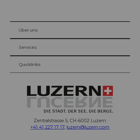
© Be
at Bre
chbü
hl
Über uns
Gästekarte Luzern
Ihre Vorteile als Übernachtungsgast
Services
Quicklinks
Zentralstrasse 5, CH-6002 Luzern
+41 41 227 17 17
,
luzern@luzern.com