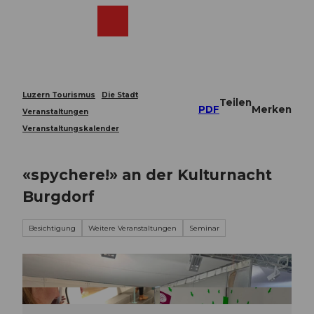
Z
u
Webcams
Merkzettel
Suche
Menü
Shop
m
I
n
h
a
Luzern Tourismus
Die Stadt
Teilen
l
PDF
Merken
Veranstaltungen
t
Veranstaltungskalender
«spychere!» an der Kulturnacht
Burgdorf
Besichtigung
Weitere Veranstaltungen
Seminar