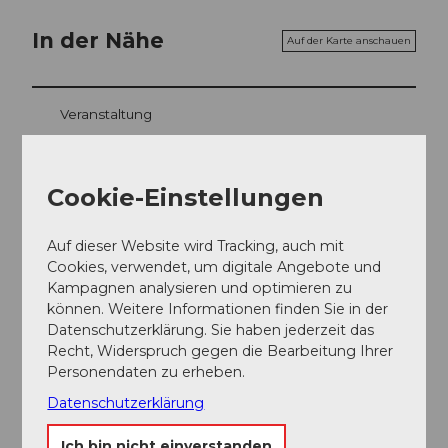
In der Nähe
Auf der Karte anschauen
Veranstaltung
Cookie-Einstellungen
Veranstaltungsort
Museum Schloss Burgdorf
Auf dieser Website wird Tracking, auch mit
Schlossgässli 1
Cookies, verwendet, um digitale Angebote und
3400
Burgdorf
Kampagnen analysieren und optimieren zu
034 426 10 40
können. Weitere Informationen finden Sie in der
Datenschutzerklärung. Sie haben jederzeit das
museum@schloss-burgdorf.ch
Recht, Widerspruch gegen die Bearbeitung Ihrer
Personendaten zu erheben.
Website
Datenschutzerklärung
Anreise
Ich bin nicht einverstanden