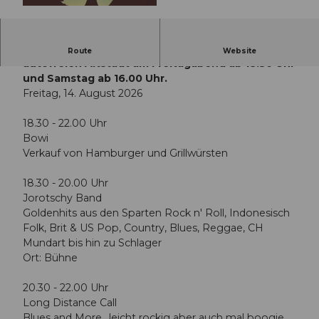
© Guidle.com
Geniessen, Begegnen und Austauschen in der
Route
Website
autofreien Altstadt am Freitagabend ab 18.30 Uhr
und Samstag ab 16.00 Uhr.
Freitag, 14. August 2026
18.30 - 22.00 Uhr
Bowi
Verkauf von Hamburger und Grillwürsten
18.30 - 20.00 Uhr
Jorotschy Band
Goldenhits aus den Sparten Rock n' Roll, Indonesisch
Folk, Brit & US Pop, Country, Blues, Reggae, CH
Mundart bis hin zu Schlager
Ort: Bühne
20.30 - 22.00 Uhr
Long Distance Call
Blues and More.. leicht rockig aber auch mal boogie