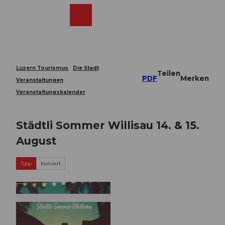
Z
u
Webcams
Merkzettel
Suche
Menü
Shop
m
I
n
h
a
Luzern Tourismus
Die Stadt
Teilen
l
PDF
Merken
Veranstaltungen
t
Veranstaltungskalender
Städtli Sommer Willisau 14. & 15.
August
Tipp
Konzert