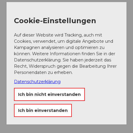
Gut zu wissen
Cookie-Einstellungen
Ansprechpartner:in
Auf dieser Website wird Tracking, auch mit
Willisau Tourismus
Cookies, verwendet, um digitale Angebote und
Kampagnen analysieren und optimieren zu
können. Weitere Informationen finden Sie in der
Datenschutzerklärung. Sie haben jederzeit das
Recht, Widerspruch gegen die Bearbeitung Ihrer
In der Nähe
Personendaten zu erheben.
Auf der Karte anschauen
Datenschutzerklärung
Veranstaltung
Ich bin nicht einverstanden
Essen und Trinken
Ich bin einverstanden