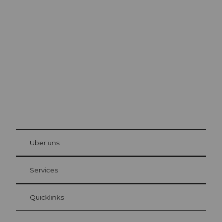
Ausflugstipps in
Luzern
Die Stadt. Der See. Die Berge.
© Be
at Bre
chbü
hl
Über uns
Gästekarte Luzern
Ihre Vorteile als Übernachtungsgast
Services
Quicklinks