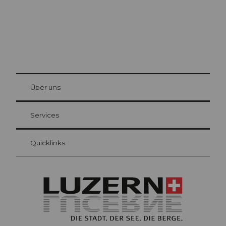
© Be
at Bre
chbü
hl
Über uns
Gästekarte Luzern
Ihre Vorteile als Übernachtungsgast
Services
Quicklinks