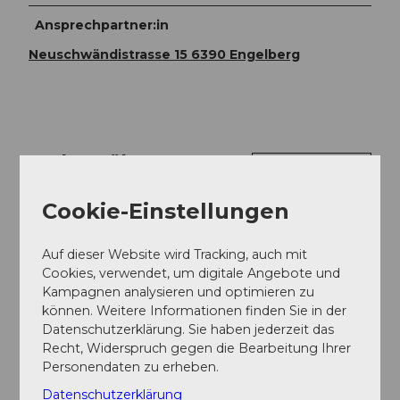
Ansprechpartner:in
Neuschwändistrasse 15 6390 Engelberg
In der Nähe
Auf der Karte anschauen
Cookie-Einstellungen
Veranstaltung
Auf dieser Website wird Tracking, auch mit
Cookies, verwendet, um digitale Angebote und
Kampagnen analysieren und optimieren zu
Veranstaltungsort
können. Weitere Informationen finden Sie in der
Datenschutzerklärung. Sie haben jederzeit das
Herrenhaus Grafenort
Recht, Widerspruch gegen die Bearbeitung Ihrer
Herrenhaus
Personendaten zu erheben.
6388
Obermatt bei Engelberg
Datenschutzerklärung