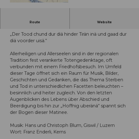
© Guidle.com
Die Letzte ist verborgen
Route
Website
„Der Tood chund dur diä hinder Tirän inä und gaad dur
diä voorder uisä.“
Allerheiligen und Allerseelen sind in der regionalen
Tradition fest verankerte Totengedenktage, oft
verbunden mit einem Friedhofsbesuch. Im Umfeld
dieser Tage öffnet sich ein Raum für Musik, Bilder,
Geschichten und Gedanken, die das Thema Sterben
und Tod in unterschiedlichen Facetten beleuchten –
besinnlich und heiter zugleich. Von den letzten
Augenblicken des Lebens über Abschied und
Beerdigung bis hin zur „Hoffnig uberänä“ spannt sich
der Bogen dieser Matinee.
Musik: Hans und Christoph Blum, Giswil / Luzern
Wort: Franz Enderli, Kerns