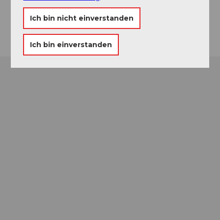
Website
Ich bin nicht einverstanden
Anreise
Ich bin einverstanden