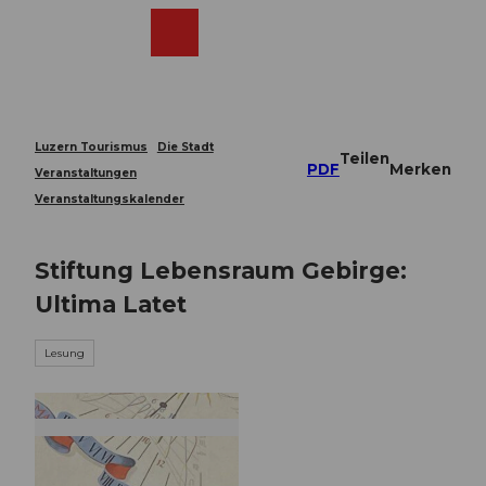
Z
u
Webcams
Merkzettel
Suche
Menü
Shop
m
I
n
h
a
Luzern Tourismus
Die Stadt
Teilen
l
PDF
Merken
Veranstaltungen
t
Veranstaltungskalender
Stiftung Lebensraum Gebirge:
Ultima Latet
Lesung