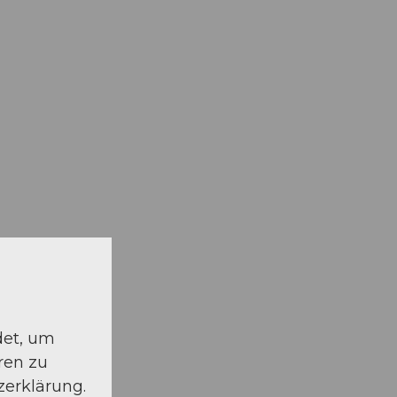
det, um
ren zu
zerklärung.