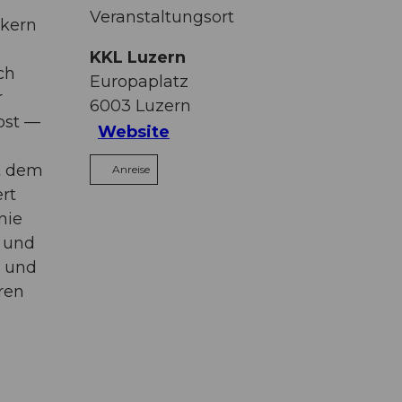
Veranstaltungsort
ikern
KKL Luzern
ch
Europaplatz
r
6003
Luzern
bst —
Website
it dem
Anreise
rt
nie
n und
t und
ren