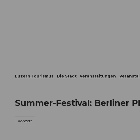
Z
ungen
Webcams
Gästekarte
u
m
Die Stadt
Die Erlebnisregion
I
n
h
a
l
t
Luzern Tourismus
Die Stadt
Veranstaltungen
Veransta
Summer-Festival: Berliner P
Konzert