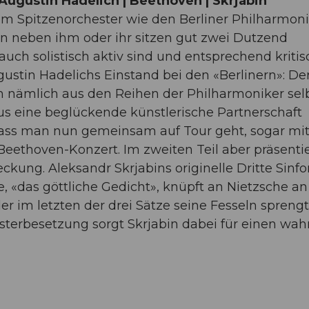
| Augustin Hadelich | Beethoven | Skrjabin
em Spitzenorchester wie den Berliner Philharmon
enn neben ihm oder ihr sitzen gut zwei Dutzend
auch solistisch aktiv sind und entsprechend kritis
gustin Hadelichs Einstand bei den «Berlinern»: De
 nämlich aus den Reihen der Philharmoniker sel
raus eine beglückende künstlerische Partnerschaft
, dass man nun gemeinsam auf Tour geht, sogar m
Beethoven-Konzert. Im zweiten Teil aber präsentie
eckung. Aleksandr Skrjabins originelle Dritte Sinfo
«das göttliche Gedicht», knüpft an Nietzsche a
er im letzten der drei Sätze seine Fesseln spreng
hesterbesetzung sorgt Skrjabin dabei für einen wah