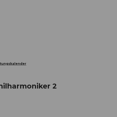
Informieren
Buchen
Business
W
ltungskalender
hilharmoniker 2