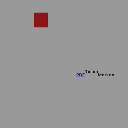
DE
ebcams
Merkzettel
Suche
Shop
Teilen
PDF
Merken