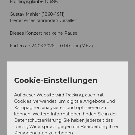
Frühlingsglaube D 686
Gustav Mahler (1860–1911)
Lieder eines fahrenden Gesellen
Dieses Konzert hat keine Pause
Karten ab 24.03.2026 | 10.00 Uhr (MEZ)
Terminübersicht
Cookie-Einstellungen
Auf dieser Website wird Tracking, auch mit
Gut zu wissen
Cookies, verwendet, um digitale Angebote und
Kampagnen analysieren und optimieren zu
können. Weitere Informationen finden Sie in der
Datenschutzerklärung. Sie haben jederzeit das
Preisinformationen
Recht, Widerspruch gegen die Bearbeitung Ihrer
CHF 30.00
Personendaten zu erheben.