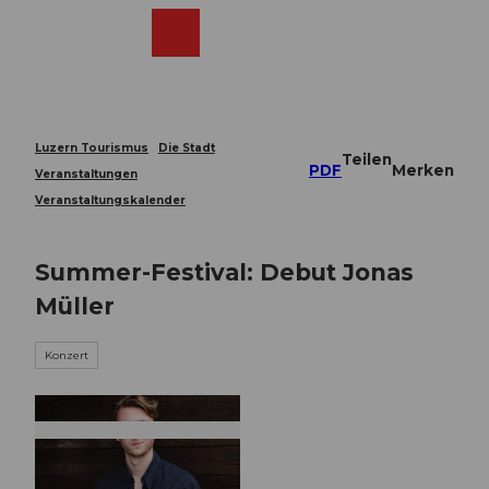
Z
u
Webcams
Merkzettel
Suche
Menü
Shop
m
I
n
h
a
Luzern Tourismus
Die Stadt
Teilen
l
PDF
Merken
Veranstaltungen
t
Veranstaltungskalender
Summer-Festival: Debut Jonas
Müller
Konzert