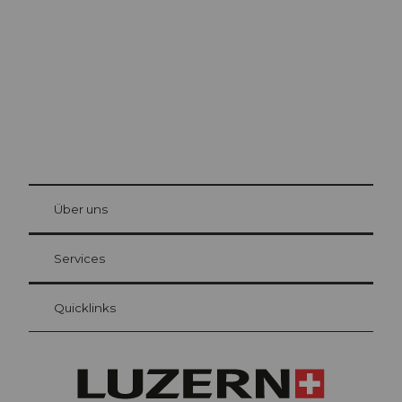
Die Stadt. Der See. Die Berge.
© Be
at Bre
chbü
hl
Über uns
Gästekarte Luzern
Ihre Vorteile als Übernachtungsgast
Services
Quicklinks