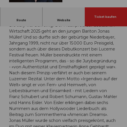
© Guidle.com
Ticket kaufen
Jonas Müller | Anna Gebhardt
Route
Website
Die Jury war sich einig: Der Musikpreis der deutschen
Wirtschaft 2025 geht an den jungen Bariton Jonas
Müller! Und so durfte sich der gebürtige Niederbayer,
Jahrgang 1999, nicht nur über 15 000 Euro Preisgeld,
sondern auch über dieses Debutkonzert bei Lucerne
Festival freuen. Müller beeindruckte mit einem
intelligenten Programm, das - so die Jurybegründung
- «von Authentizität und Ernsthaftigkeit geprägt war».
Nach diesem Prinzip verfährt er auch bei seinem
Luzerner Rezital. Unter dem Motto «Irgendwo auf der
Welt» singt er von Fern- und Heimweh, von
Liebesträumen und Einsamkeit - mit Liedern von
Franz Schubert und Robert Schumann, Gustav Mahler
und Hanns Eisler. Von Eisler erklingen dabei sechs
Nummern aus dem Hollywooder Liederbuch: als
Beitrag zum Sommerthema «American Dreams».
Jonas Müller wurde schon vielfach preisgekrönt, auch
im Duo mit seiner Klavierpartnerin Anna Gebhardt.