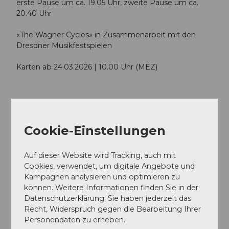
erste Pause um ca. 19.05 Uhr, zweite Pause um ca.
20.40 Uhr
«The Wagner Cycles» in Zusammenarbeit mit den
Dresdner Musikfestspielen
Karten ab 24.03.2026 | 10.00 Uhr (MEZ)
Terminübersicht
Cookie-Einstellungen
Auf dieser Website wird Tracking, auch mit
Gut zu wissen
Cookies, verwendet, um digitale Angebote und
Kampagnen analysieren und optimieren zu
können. Weitere Informationen finden Sie in der
Preisinformationen
Datenschutzerklärung. Sie haben jederzeit das
Recht, Widerspruch gegen die Bearbeitung Ihrer
CHF 240.00 | 200.00 | 150.00 | 100.00 | 60.00 | 30.00
Personendaten zu erheben.