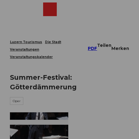
Z
u
Webcams
Merkzettel
Suche
Menü
Shop
m
I
n
h
a
Luzern Tourismus
Die Stadt
Teilen
l
PDF
Merken
Veranstaltungen
t
Veranstaltungskalender
Summer-Festival:
Götterdämmerung
Oper