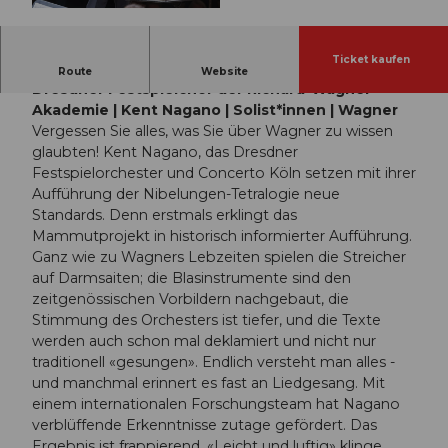
© Guidle.com
Ticket kaufen
Dresdner Festspielorchester | Concerto Köln |
Route
Website
Dresdner Festspielchor der Richard-Wagner-
Akademie | Kent Nagano | Solist*innen | Wagner
Vergessen Sie alles, was Sie über Wagner zu wissen
glaubten! Kent Nagano, das Dresdner
Festspielorchester und Concerto Köln setzen mit ihrer
Aufführung der Nibelungen-Tetralogie neue
Standards. Denn erstmals erklingt das
Mammutprojekt in historisch informierter Aufführung.
Ganz wie zu Wagners Lebzeiten spielen die Streicher
auf Darmsaiten; die Blasinstrumente sind den
zeitgenössischen Vorbildern nachgebaut, die
Stimmung des Orchesters ist tiefer, und die Texte
werden auch schon mal deklamiert und nicht nur
traditionell «gesungen». Endlich versteht man alles -
und manchmal erinnert es fast an Liedgesang. Mit
einem internationalen Forschungsteam hat Nagano
verblüffende Erkenntnisse zutage gefördert. Das
Ergebnis ist frappierend. «Leicht und luftig» klinge