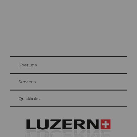
© Be
at Bre
chbü
hl
Über uns
Gästekarte Luzern
Ihre Vorteile als Übernachtungsgast
Services
Quicklinks