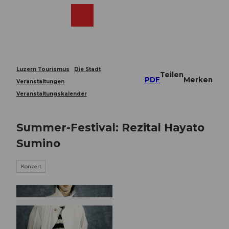
Z
u
Webcams
Merkzettel
Suche
Menü
Shop
m
I
n
h
a
Luzern Tourismus
Die Stadt
Teilen
l
PDF
Merken
Veranstaltungen
t
Veranstaltungskalender
Summer-Festival: Rezital Hayato
Sumino
Konzert