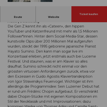
© Guidle.com
Ticket kaufen
Hayato Sumino | Chopin | Sumino | Saint-Saëns |
Route
Website
Adès | Strawinsky
Die Gen Z kennt ihn als «Cateen», den hippen
YouTuber und Katzenfreund mit mehr als 1,5 Millionen
Follower*innen. Hinter dem Social-Media-Star, dessen
kunstvolle Clips über 200 Millionen Mal aufgerufen
wurden, steckt der 1995 geborene japanische Pianist
Hayato Sumino. Den kann man sogar live im
Konzertsaal erleben, jetzt erstmals auch bei Lucerne
Festival. Und staunen, was er am Klavier so alles
draufhat. Sumino schreckt nicht einmal vor den
grössten virtuosen Anforderungen zurück, etwa vor
den Exzessen in Guido Agostis Klaviertranskription
von Igor Strawinskys Feuervogel. Wichtiger ist ihm
allerdings die Programmidee: Sein Luzerner Debut hat
er rund um Frédéric Chopin aufgebaut. Er verschränkt
dabei Chopin-Stücke mit eigenen Kompositionen im
Stil der Neoklassik und mit Improvisationen; dazu
kommen Werke von Thomas Adès und Camille Saint-