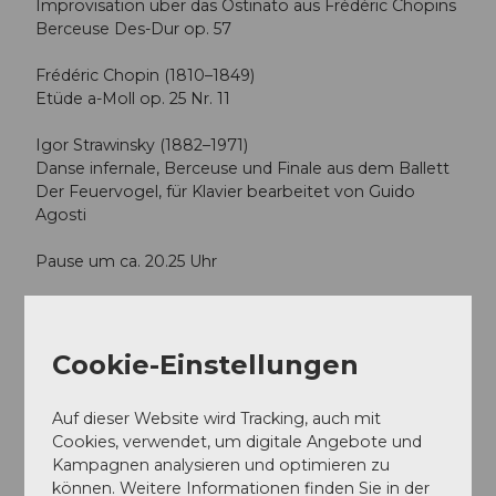
Improvisation über das Ostinato aus Frédéric Chopins
Berceuse Des-Dur op. 57
Frédéric Chopin (1810–1849)
Etüde a-Moll op. 25 Nr. 11
Igor Strawinsky (1882–1971)
Danse infernale, Berceuse und Finale aus dem Ballett
Der Feuervogel, für Klavier bearbeitet von Guido
Agosti
Pause um ca. 20.25 Uhr
Karten ab 24.03.2026 | 10.00 Uhr (MEZ)
Cookie-Einstellungen
Terminübersicht
Auf dieser Website wird Tracking, auch mit
Cookies, verwendet, um digitale Angebote und
Kampagnen analysieren und optimieren zu
können. Weitere Informationen finden Sie in der