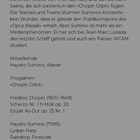
Saëns, die sich bestens in den «Chopin Orbit» fügen.
Die Teenies und Twens stürmen Suminos Konzerte -
kein Wunder, dass er gerade den Publikumspreis des
«Opus Klassik» erhielt. Aber Sumino ist mehr als ein
Medienphänomen: Er hat sich bei Jean-Marc Luisada
den letzten Schliff geholt und auch am Pariser IRCAM
studiert.
Mitwirkende:
Hayato Sumino, Klavier
Programm:
«Chopin Orbit»
Frédéric Chopin (1810–1849)
Scherzo Nr. 1 h-Moll op. 20
Etüde As-Dur op. 25 Nr. 1
Hayato Sumino (*1995)
Lydian Harp
Raindrop Postlude