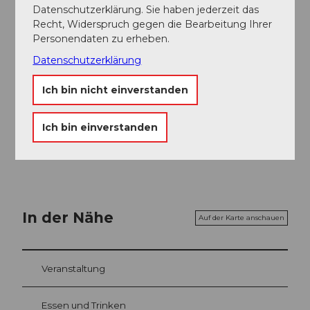
Gut zu wissen
Datenschutzerklärung. Sie haben jederzeit das
Recht, Widerspruch gegen die Bearbeitung Ihrer
Personendaten zu erheben.
Preisinformationen
Datenschutzerklärung
CHF 130.00 | 110.00 | 90.00 | 70.00 | 50.00 | 30.00
Ich bin nicht einverstanden
Ansprechpartner:in
Ich bin einverstanden
Lucerne Festival
In der Nähe
Auf der Karte anschauen
Veranstaltung
Essen und Trinken