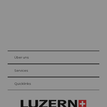
Die Stadt. Der See. Die Berge.
© Be
at Bre
chbü
hl
Über uns
Gästekarte Luzern
Ihre Vorteile als Übernachtungsgast
Services
Quicklinks