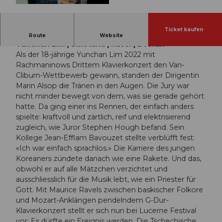
© Guidle.com
Ticket kaufen
Tschechische Philharmonie | Semyon Bychkov |
Route
Website
Yunchan Lim | Smetana | Ravel | Dvořák
Als der 18-jährige Yunchan Lim 2022 mit
Rachmaninows Drittem Klavierkonzert den Van-
Cliburn-Wettbewerb gewann, standen der Dirigentin
Marin Alsop die Tränen in den Augen. Die Jury war
nicht minder bewegt von dem, was sie gerade gehört
hatte. Da ging einer ins Rennen, der einfach anders
spielte: kraftvoll und zärtlich, reif und elektrisierend
zugleich, wie Juror Stephen Hough befand. Sein
Kollege Jean-Efflam Bavouzet stellte verblüfft fest:
«Ich war einfach sprachlos.» Die Karriere des jungen
Koreaners zündete danach wie eine Rakete. Und das,
obwohl er auf alle Mätzchen verzichtet und
ausschliesslich für die Musik lebt, wie ein Priester für
Gott. Mit Maurice Ravels zwischen baskischer Folkore
und Mozart-Anklängen pendelndem G-Dur-
Klavierkonzert stellt er sich nun bei Lucerne Festival
vor: Es dürfte ein Ereignis werden. Die Tschechische