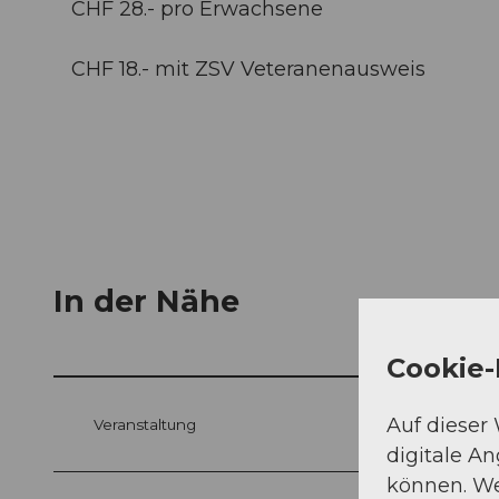
CHF 28.- pro Erwachsene
CHF 18.- mit ZSV Veteranenausweis
In der Nähe
Cookie-
Auf dieser
Veranstaltung
digitale A
können. We