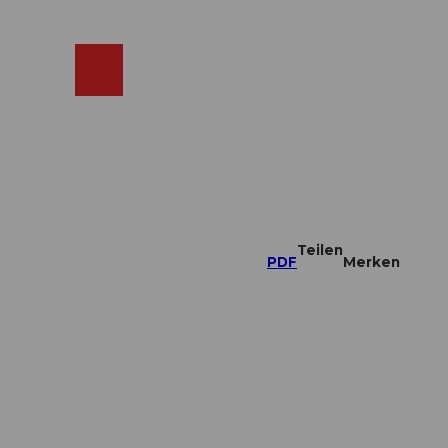
ebcams
Merkzettel
Suche
Shop
Teilen
PDF
Merken