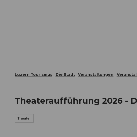
Z
ungen
Webcams
Gästekarte
u
m
Die Stadt
Die Erlebnisregion
I
n
h
a
l
t
Luzern Tourismus
Die Stadt
Veranstaltungen
Veransta
Theateraufführung 2026 - D
Theater