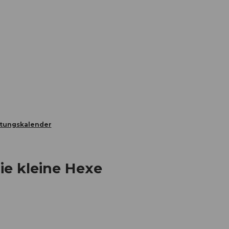
Informieren
Buchen
Business
W
ltungskalender
ie kleine Hexe