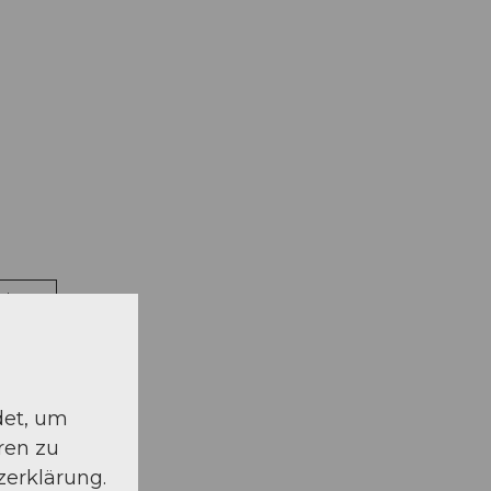
schauen
det, um
ren zu
zerklärung.