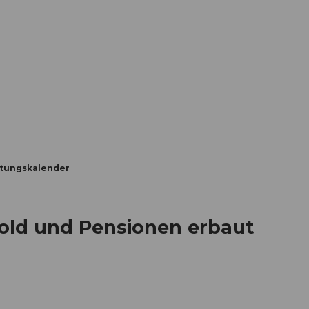
Informieren
Buchen
Business
W
ltungskalender
old und Pensionen erbaut