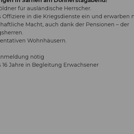
ngen in Sarnen am Donnerstagabend!
ldner für ausländische Herrscher.
s Offiziere in die Kriegsdienste ein und erwarben 
schaftliche Macht, auch dank der Pensionen – der
gsherren.
äsentativen Wohnhäusern.
 Anmeldung nötig
 bis 16 Jahre in Begleitung Erwachsener