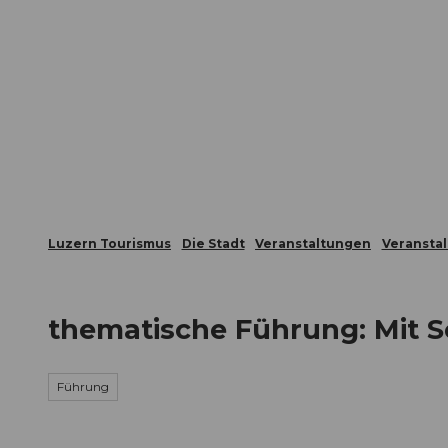
Z
ungen
Webcams
Gästekarte
u
m
Die Stadt
Die Erlebnisregion
I
n
h
a
l
t
Luzern Tourismus
Die Stadt
Veranstaltungen
Veransta
thematische Führung: Mit S
Führung