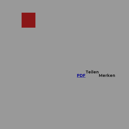
ebcams
Merkzettel
Suche
Shop
Teilen
PDF
Merken