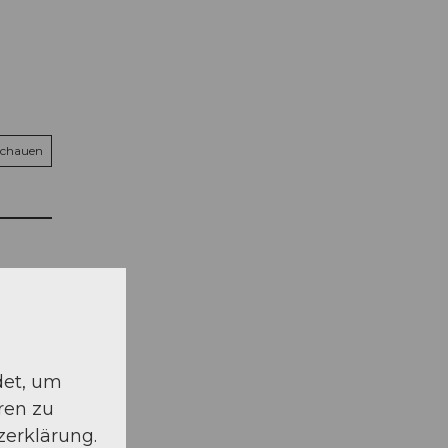
schauen
det, um
ren zu
zerklärung.