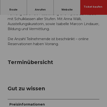
Ticket kaufen
Einführung für Lehrpersonen
Route
Anrufen
Website
Führung durch die Ausstellung und Inputs zur Arbeit
mit Schulklassen aller Stufen. Mit Anna Wälli,
Ausstellungskuratorin, sowie Isabelle Marcon Lindauer,
Bildung und Vermittlung.
Die Anzahl Teilnehmende ist beschränkt – online
Reservationen haben Vorrang.
Terminübersicht
Gut zu wissen
Preisinformationen