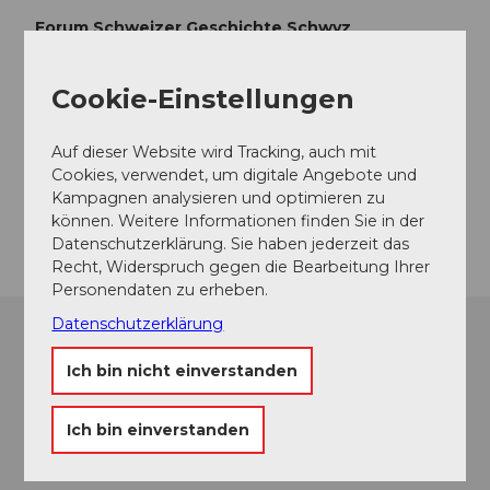
Forum Schweizer Geschichte Schwyz
Zeughausstrasse 5
6430
Schwyz
Cookie-Einstellungen
+41 41 819 60 11
ForumSchwyz@nationalmuseum.ch
Auf dieser Website wird Tracking, auch mit
Website
Cookies, verwendet, um digitale Angebote und
Kampagnen analysieren und optimieren zu
Anreise
können. Weitere Informationen finden Sie in der
Datenschutzerklärung. Sie haben jederzeit das
Recht, Widerspruch gegen die Bearbeitung Ihrer
Personendaten zu erheben.
Datenschutzerklärung
Ich bin nicht einverstanden
Ich bin einverstanden