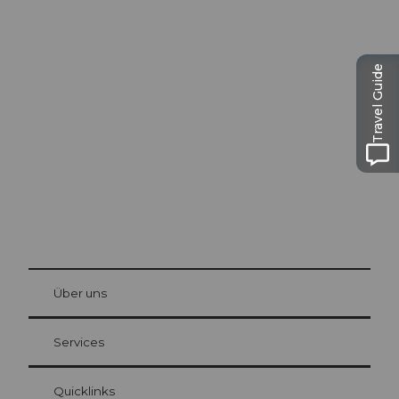
Ausflugstipps in
Travel Guide
Luzern
Die Stadt. Der See. Die Berge.
© Be
at Bre
chbü
hl
Über uns
Gästekarte Luzern
Ihre Vorteile als Übernachtungsgast
Services
Quicklinks