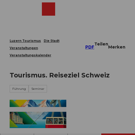
Z
u
Webcams
Merkzettel
Suche
Menü
Shop
m
I
n
h
a
Luzern Tourismus
Die Stadt
Teilen
l
PDF
Merken
Veranstaltungen
t
Veranstaltungskalender
Tourismus. Reiseziel Schweiz
Führung
Seminar
© Guidle.com