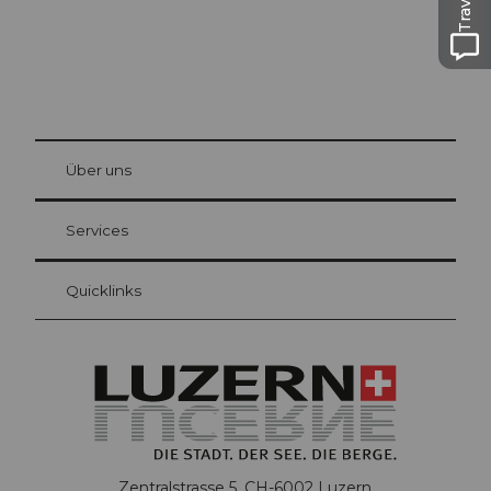
© Be
at Bre
chbü
hl
Über uns
Gästekarte Luzern
Ihre Vorteile als Übernachtungsgast
Services
Quicklinks
Zentralstrasse 5, CH-6002 Luzern