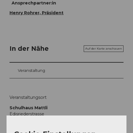
Ansprechpartner:in
Henry Rohrer, Präsident
In der Nähe
Auf der Karte anschauen
Veranstaltung
Veranstaltungsort
Schulhaus Mattli
Edisriederstrasse
6072
Sachseln
Website