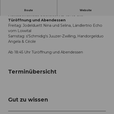
Motto: «Jung und knackig" 20:00 Uhr
Route
Website
Mattlischulhaus Sachseln Ab 18:45 Uhr
Türöffnung und Abendessen
Freitag: Jodelduett Nina und Selina, Ländlertrio Echo
vom Loiwital
Samstag: s'Schmidig's Juuzer-Zwilling, Handorgelduo
Angela & Cécile
Ab 18:45 Uhr Türöffnung und Abendessen
Terminübersicht
Gut zu wissen