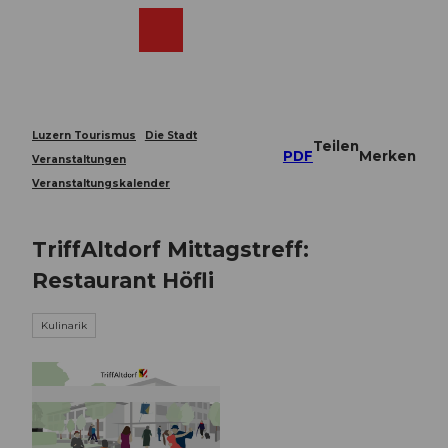
Z
u
Webcams
Merkzettel
Suche
Menü
Shop
m
I
n
h
a
Luzern Tourismus
Die Stadt
Teilen
l
PDF
Merken
Veranstaltungen
t
Veranstaltungskalender
TriffAltdorf Mittagstreff:
Restaurant Höfli
Kulinarik