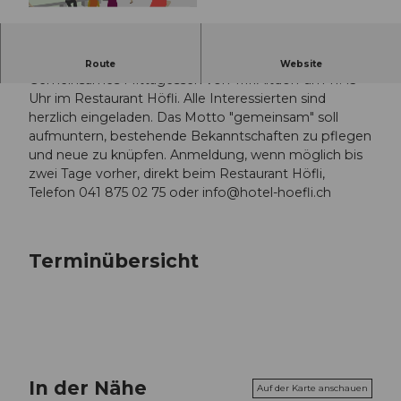
© Guidle.com
Gemeinsames Mittagessen im Hotel Höfli
Route
Website
Gemeinsames Mittagessen von TriffAltdorf um 11.45
Uhr im Restaurant Höfli. Alle Interessierten sind
herzlich eingeladen. Das Motto "gemeinsam" soll
aufmuntern, bestehende Bekanntschaften zu pflegen
und neue zu knüpfen. Anmeldung, wenn möglich bis
zwei Tage vorher, direkt beim Restaurant Höfli,
Telefon 041 875 02 75 oder
info@hotel-hoefli.ch
Terminübersicht
In der Nähe
Auf der Karte anschauen