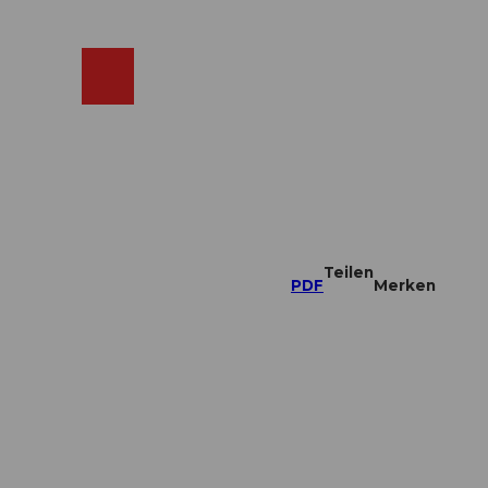
ebcams
Merkzettel
Suche
Shop
Teilen
PDF
Merken