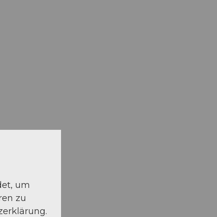
det, um
ren zu
zerklärung.