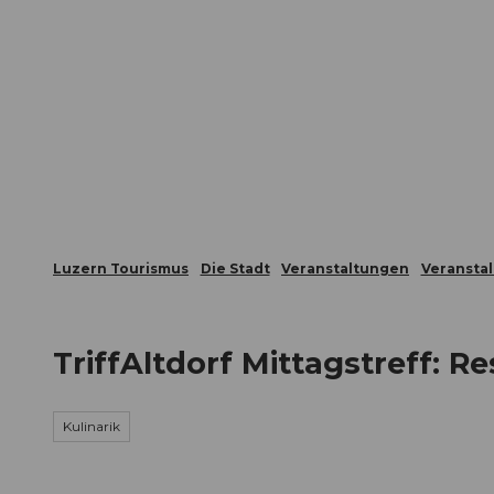
Z
ungen
Webcams
Gästekarte
u
m
Die Stadt
Die Erlebnisregion
I
n
h
a
l
t
Luzern Tourismus
Die Stadt
Veranstaltungen
Veransta
TriffAltdorf Mittagstreff: 
Kulinarik