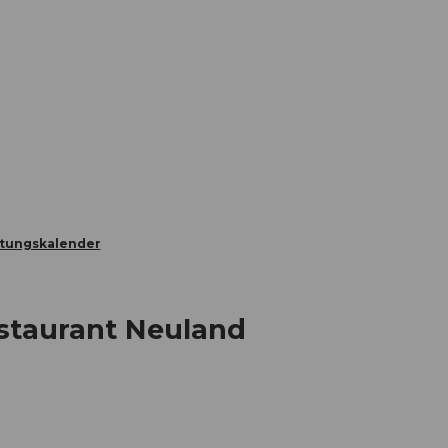
Informieren
Buchen
Business
W
ltungskalender
Restaurant Neuland