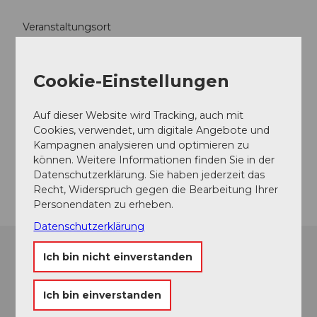
Veranstaltungsort
TriffAltdorf
Wegmatte 15
Cookie-Einstellungen
6460
Altdorf
041 870 08 16
Auf dieser Website wird Tracking, auch mit
annegret.furrer@bluewin.ch
Cookies, verwendet, um digitale Angebote und
Kampagnen analysieren und optimieren zu
Website
können. Weitere Informationen finden Sie in der
Anreise
Datenschutzerklärung. Sie haben jederzeit das
Recht, Widerspruch gegen die Bearbeitung Ihrer
Personendaten zu erheben.
Datenschutzerklärung
Ich bin nicht einverstanden
Ich bin einverstanden