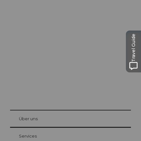
Ausflugstipps in
Travel Guide
Luzern
Die Stadt. Der See. Die Berge.
© Be
at Bre
chbü
hl
Über uns
Gästekarte Luzern
Ihre Vorteile als Übernachtungsgast
Services