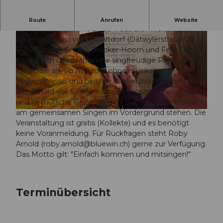
Sing mit uns Lieder aus aller Welt
Route
Anrufen
Website
„Offenes Singen“ mit Liedern aus aller Welt in den
Räumlichkeiten von TriffAltdorf (Dätwylerstrasse 15.
6460 Altdorf). Angela Brücker-Hoorn und Felix Gisler
freuen sich über zahlreiche singfreudige Personen, ob
jung oder alt, ob mit oder ohne musikalische
Vorkenntnisse, und heissen alle herzlich Willkommen.
© Guidle.com
Der Abend soll für alle eine gemeinsame, gesangliche
und gemütliche Reise werden. Dabei soll die Freude
am gemeinsamen Singen im Vordergrund stehen. Die
© Guidle.com
Veranstaltung ist gratis (Kollekte) und es benötigt
keine Voranmeldung. Für Rückfragen steht Roby
Arnold (
roby.arnold@bluewin.ch
) gerne zur Verfügung.
Das Motto gilt: "Einfach kommen und mitsingen!“
Terminübersicht