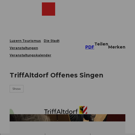
Z
u
Webcams
Merkzettel
Suche
Menü
Shop
m
I
n
h
a
Luzern Tourismus
Die Stadt
Teilen
l
PDF
Merken
Veranstaltungen
t
Veranstaltungskalender
TriffAltdorf Offenes Singen
Show