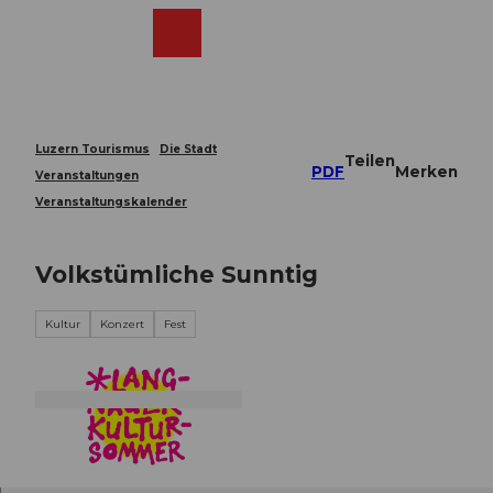
Z
u
Webcams
Merkzettel
Suche
Menü
Shop
m
I
n
h
a
Luzern Tourismus
Die Stadt
Teilen
l
PDF
Merken
Veranstaltungen
t
Veranstaltungskalender
Volkstümliche Sunntig
Kultur
Konzert
Fest
© Guidle.com