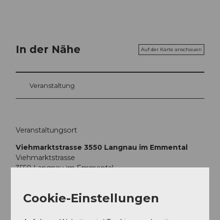
In der Nähe
Auf der Karte anschauen
Veranstaltung
Veranstaltungsort
Viehmarktstrasse 3550 Langnau im Emmental
Viehmarktstrasse
3550
Langnau im Emmental
Anreise
Cookie-Einstellungen