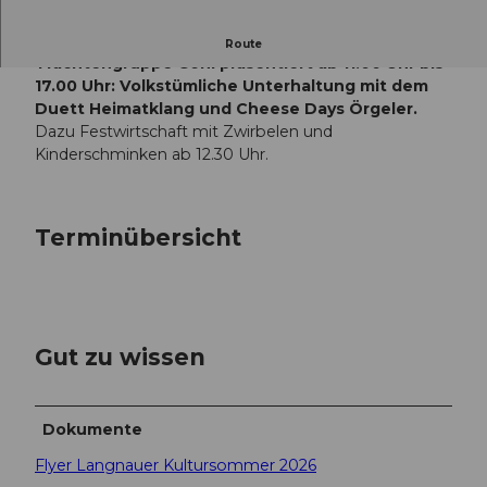
im Rahmen des Langnauer Kultursommers
Route
Trachtengruppe Gohl präsentiert ab 11.00 Uhr bis
17.00 Uhr: Volkstümliche Unterhaltung mit dem
Duett Heimatklang und Cheese Days Örgeler.
Dazu Festwirtschaft mit Zwirbelen und
Kinderschminken ab 12.30 Uhr.
Terminübersicht
Gut zu wissen
Dokumente
Flyer Langnauer Kultursommer 2026