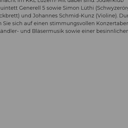
nacht im KKL Luzern! Mit dabei sind: Jodlerklub
intett Generell 5 sowie Simon Lüthi (Schwyzerörg
ackbrett) und Johannes Schmid-Kunz (Violine). Du
n Sie sich auf einen stimmungsvollen Konzertabe
Ländler- und Bläsermusik sowie einer besinnliche