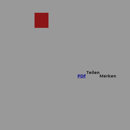
DE
ebcams
Merkzettel
Suche
Shop
Teilen
PDF
Merken