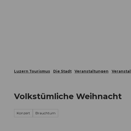
Z
ungen
Webcams
Gästekarte
u
m
Die Stadt
Die Erlebnisregion
I
n
h
a
l
t
Luzern Tourismus
Die Stadt
Veranstaltungen
Veransta
Volkstümliche Weihnacht
Konzert
Brauchtum