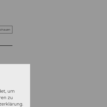
schauen
det, um
ren zu
zerklärung.