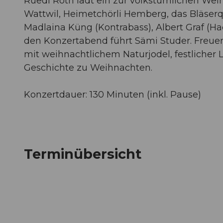
Ruedi Roth lädt ein zur volkstümlichen Weih
Wattwil, Heimetchörli Hemberg, das Bläserqu
Madlaina Küng (Kontrabass), Albert Graf (H
den Konzertabend führt Sämi Studer. Freue
mit weihnachtlichem Naturjodel, festlicher 
Geschichte zu Weihnachten.
Konzertdauer: 130 Minuten (inkl. Pause)
Terminübersicht