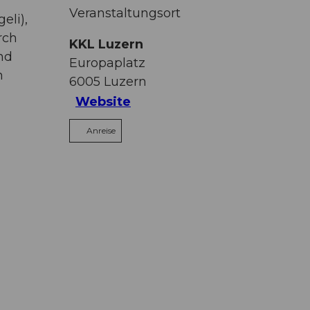
Veranstaltungsort
eli),
rch
KKL Luzern
nd
Europaplatz
n
6005
Luzern
Website
Anreise