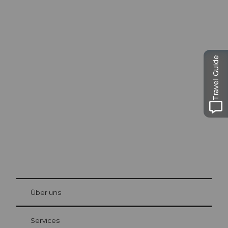
Ausflugstipps in
Travel Guide
Luzern
Die Stadt. Der See. Die Berge.
© Be
at Bre
chbü
hl
Über uns
Gästekarte Luzern
Ihre Vorteile als Übernachtungsgast
Services