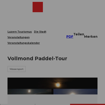
Z
u
Webcams
Merkzettel
Suche
Menü
Shop
m
I
n
h
a
Luzern Tourismus
Die Stadt
Teilen
l
PDF
Merken
Veranstaltungen
t
Veranstaltungskalender
Vollmond Paddel-Tour
Wassersport