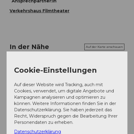
Ansprechpartner:in
Verkehrshaus Filmtheater
In der Nähe
Auf der Karte anschauen
Cookie-Einstellungen
Veranstaltung
Auf dieser Website wird Tracking, auch mit
Essen und Trinken
Cookies, verwendet, um digitale Angebote und
Kampagnen analysieren und optimieren zu
können. Weitere Informationen finden Sie in der
Datenschutzerklärung. Sie haben jederzeit das
Veranstaltungsort
Recht, Widerspruch gegen die Bearbeitung Ihrer
Personendaten zu erheben.
Verkehrshaus Planetarium
Lidostrasse
Datenschutzerklärung