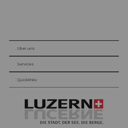
© Be
at Bre
chbü
hl
Über uns
Gästekarte Luzern
Ihre Vorteile als Übernachtungsgast
Services
Quicklinks