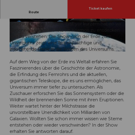
Ticket kaufen
Der Nachthimmel, wunderschön wie auch mysteriös,
Route
stand seit Anbeginn der Menschheit im Zentrum von
Geschichten und Mythen. Erst vor kurzem haben wir
© Guidle.com
© Guidle.com
begonnen, unseren Platz im Kosmos zu entdecken
und zu verstehen. Die Show «Von der Erde zum
Universum» zeigt eine farbenprächtige und
inspirierende Reise in die Weiten des Universums.
© Guidle.com
Auf dem Weg von der Erde ins Weltall erfahren Sie
Faszinierendes über die Geschichte der Astronomie,
die Erfindung des Fernrohrs und die aktuellen,
gigantischen Teleskope, die es uns ermöglichen, das
Universum immer tiefer zu untersuchen. Als
Zuschauer erforschen Sie das Sonnensystem oder die
Wildheit der brennenden Sonne mit ihren Eruptionen.
Weiter wartet hinter der Milchstrasse die
unvorstellbare Unendlichkeit von Milliarden von
Galaxien. Wollten Sie schon immer wissen wie Sterne
entstehen oder wieder verschwinden? In der Show
erhalten Sie antworten darauf.