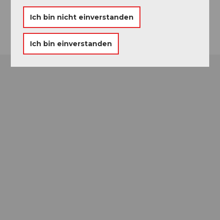
6006
Luzern
Ich bin nicht einverstanden
Anreise
Ich bin einverstanden