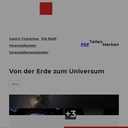
Z
u
Webcams
Merkzettel
Suche
Menü
Shop
m
I
n
h
a
Luzern Tourismus
Die Stadt
Teilen
l
PDF
Merken
Veranstaltungen
t
Veranstaltungskalender
Von der Erde zum Universum
Kino