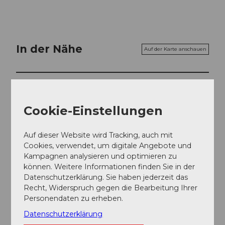
In der Nähe
Auf der Karte anschauen
Veranstaltung
Cookie-Einstellungen
Essen und Trinken
Auf dieser Website wird Tracking, auch mit
Cookies, verwendet, um digitale Angebote und
Kampagnen analysieren und optimieren zu
Veranstaltungsort
können. Weitere Informationen finden Sie in der
Schloss Hallwyl
Datenschutzerklärung. Sie haben jederzeit das
Burgweg
Recht, Widerspruch gegen die Bearbeitung Ihrer
5707
Seengen
Personendaten zu erheben.
Website
Datenschutzerklärung