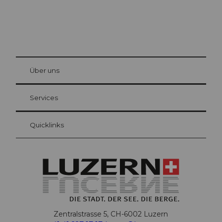
© Be
at Bre
chbü
hl
Über uns
Gästekarte Luzern
Ihre Vorteile als Übernachtungsgast
Services
Quicklinks
Zentralstrasse 5, CH-6002 Luzern