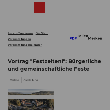
Z
u
Webcams
Merkzettel
Suche
Menü
Shop
m
I
n
h
a
Luzern Tourismus
Die Stadt
Teilen
l
PDF
Merken
Veranstaltungen
t
Veranstaltungskalender
Vortrag "Festzeiten!": Bürgerliche
und gemeinschaftliche Feste
Vortrag
Ausstellung