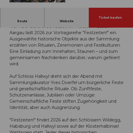
© Guidle.com
Ticket kaufen
Veranstaltungsreihe mit festlichen Objekten.
Route
Website
Vier Abende, drei Schlösser, ein Kloster: Museum
Aargau lädt 2026 zur Vortragsreihe "Festzeiten!" ein.
Ausgewählte historische Objekte aus der Sammlung
erzählen von Ritualen, Zeremonien und Festkulturen.
Eine Einladung zum Innehalten, Staunen – und zum
gemeinsamen Nachdenken darüber, warum gefeiert
wird.
Auf Schloss Hallwyl dreht sich der Abend mit
Sammlungskurator Yves Doerfel um bürgerliche Feste
und gesellschaftliche Rituale. Ob Zunftfeste,
Schützenanlässe, Jubiläen oder Umzüge:
Gemeinschaftliche Feste stiften Zugehörigkeit und
Identität, aber auch Ausgrenzung.
"Festzeiten!" findet 2026 auf den Schlössern Wildegg,
Habsburg und Hallwyl sowie auf der Klosterhalbinsel
Wettingen statt. Jeder dieser historischen