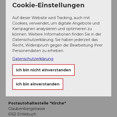
Cookie-Einstellungen
Ansprechpartner:in
Auf dieser Website wird Tracking, auch mit
Luzerner Wanderwege
Cookies, verwendet, um digitale Angebote und
Kampagnen analysieren und optimieren zu
können. Weitere Informationen finden Sie in der
Datenschutzerklärung. Sie haben jederzeit das
Recht, Widerspruch gegen die Bearbeitung Ihrer
In der Nähe
Personendaten zu erheben.
Auf der Karte anschauen
Datenschutzerklärung
Ich bin nicht einverstanden
Veranstaltung
Ich bin einverstanden
Veranstaltungsort
Postautohaltestelle "Kirche"
Glaubenbergstrasse
6162
Entlebuch