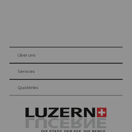
© Be
at Bre
chbü
hl
Über uns
Gästekarte Luzern
Ihre Vorteile als Übernachtungsgast
Services
Quicklinks