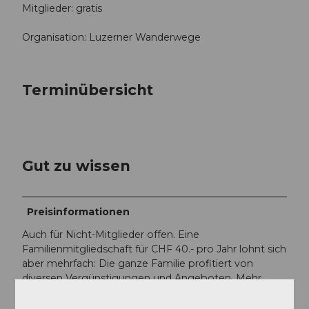
Mitglieder: gratis
Organisation: Luzerner Wanderwege
Terminübersicht
Gut zu wissen
Preisinformationen
Auch für Nicht-Mitglieder offen. Eine
Familienmitgliedschaft für CHF 40.- pro Jahr lohnt sich
aber mehrfach: Die ganze Familie profitiert von
diversen Vergünstigungen und Angeboten. Mehr
dazu: luzerner-
wanderwege.ch/de/profitieren/mitgliedschaft