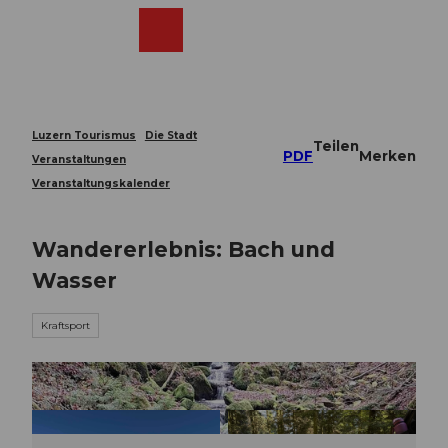
Z
u
Webcams
Merkzettel
Suche
Menü
Shop
m
I
n
h
a
Luzern Tourismus
Die Stadt
Teilen
l
PDF
Merken
Veranstaltungen
t
Veranstaltungskalender
Wandererlebnis: Bach und
Wasser
Kraftsport