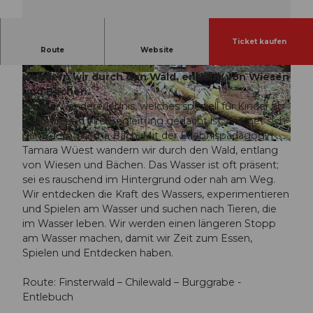
Ticket kaufen
Geführte Wanderung für Familien mit Kindern ab
Route
Website
5 Jahre. Mit der Erlebnispädagogin Tamara Wüest
wandern wir durch den Wald, entlang von Wiesen
© Guidle.com
© Guidle.com
und Bächen.
Dieses Wandererlebnis, welches speziell für Kinder ab
5 Jahren und ihre Begleitung gedacht ist, widmet sich
ganz dem Thema Bach. Mit der Erlebnispädagogin
© Guidle.com
Tamara Wüest wandern wir durch den Wald, entlang
von Wiesen und Bächen. Das Wasser ist oft präsent;
sei es rauschend im Hintergrund oder nah am Weg.
Wir entdecken die Kraft des Wassers, experimentieren
und Spielen am Wasser und suchen nach Tieren, die
im Wasser leben. Wir werden einen längeren Stopp
am Wasser machen, damit wir Zeit zum Essen,
Spielen und Entdecken haben.
Route: Finsterwald – Chilewald – Burggrabe -
Entlebuch