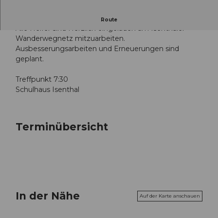
Arbeitstag
Route
Alle Helfer sind Herzlich eingeladen am Isenthaler
Wanderwegnetz mitzuarbeiten.
Ausbesserungsarbeiten und Erneuerungen sind
geplant.
Treffpunkt 7:30
Schulhaus Isenthal
Terminübersicht
In der Nähe
Auf der Karte anschauen