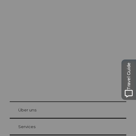
Ausflugstipps in
Luzern
Die Stadt. Der See. Die Berge.
Travel Guide
© Be
at Bre
chbü
hl
Über uns
Gästekarte Luzern
Ihre Vorteile als Übernachtungsgast
Services