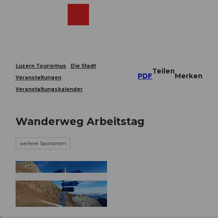
Z
u
Webcams
Merkzettel
Suche
Menü
Shop
m
I
n
h
a
Luzern Tourismus
Die Stadt
Teilen
l
PDF
Merken
Veranstaltungen
t
Veranstaltungskalender
Wanderweg Arbeitstag
weitere Sportarten
© Guidle.com