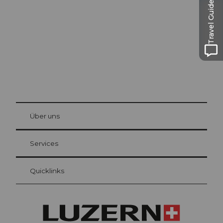
Travel Guide
Die Stadt. Der See. Die Berge.
© Be
at Bre
chbü
hl
Über uns
Gästekarte Luzern
Ihre Vorteile als Übernachtungsgast
Services
Quicklinks