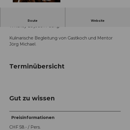
© Guidle.com
Whiskey-Abend
Route
Website
Whiskey zu jedem Gang.
Kulinarische Begleitung von Gastkoch und Mentor
Jörg Michael.
Terminübersicht
Gut zu wissen
Preisinformationen
CHF 58.- / Pers.