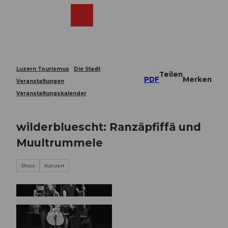
Z
u
Webcams
Merkzettel
Suche
Menü
Shop
m
I
n
h
a
Luzern Tourismus
Die Stadt
Teilen
l
PDF
Merken
Veranstaltungen
t
Veranstaltungskalender
wilderbluescht: Ranzäpfiffä und
Muultrummele
Show
Konzert