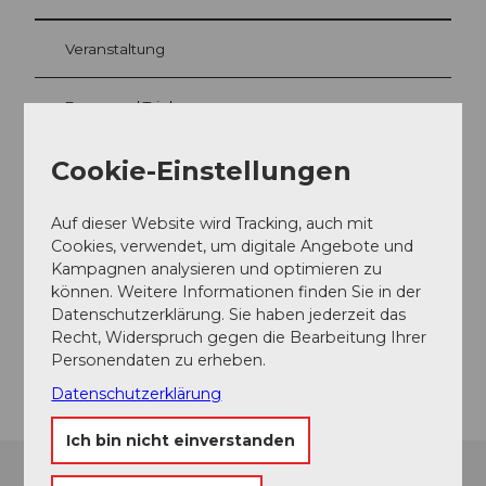
Veranstaltung
Essen und Trinken
Cookie-Einstellungen
Veranstaltungsort
Auf dieser Website wird Tracking, auch mit
Telldenkmal Türmli
Cookies, verwendet, um digitale Angebote und
Rathausplatz
Kampagnen analysieren und optimieren zu
6460
Altdorf
können. Weitere Informationen finden Sie in der
Datenschutzerklärung. Sie haben jederzeit das
Website
Recht, Widerspruch gegen die Bearbeitung Ihrer
Anreise
Personendaten zu erheben.
Datenschutzerklärung
Ich bin nicht einverstanden