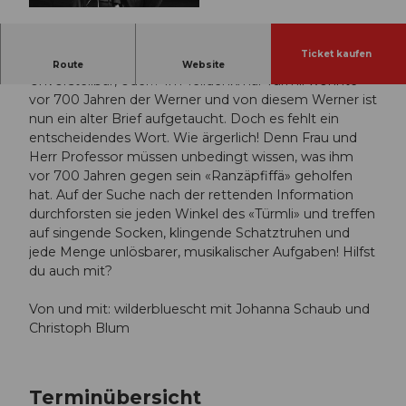
© Guidle.com
Ticket kaufen
Eine musikalische Türmli-Erkundung.
Route
Website
Unvorstellbar, oder!? Im Telldenkmal-Türmli wohnte
vor 700 Jahren der Werner und von diesem Werner ist
nun ein alter Brief aufgetaucht. Doch es fehlt ein
entscheidendes Wort. Wie ärgerlich! Denn Frau und
Herr Professor müssen unbedingt wissen, was ihm
vor 700 Jahren gegen sein «Ranzäpfiffä» geholfen
hat. Auf der Suche nach der rettenden Information
durchforsten sie jeden Winkel des «Türmli» und treffen
auf singende Socken, klingende Schatztruhen und
jede Menge unlösbarer, musikalischer Aufgaben! Hilfst
du auch mit?
Von und mit: wilderbluescht mit Johanna Schaub und
Christoph Blum
Terminübersicht