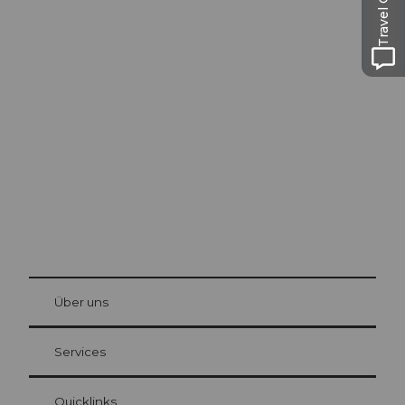
Travel Guide
Ausflugstipps in
Luzern
Die Stadt. Der See. Die Berge.
© Be
at Bre
chbü
hl
Über uns
Gästekarte Luzern
Ihre Vorteile als Übernachtungsgast
Services
Quicklinks