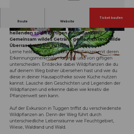
Ticket kaufen
Erlebe die artenreiche Natur in Tuggen.
Route
Website
Vermittlung von Fachwissen zu essbaren,
heilenden sowie giftigen Wildpflanzen.
© Guidle.com
© Guidle.com
Gemeinsam wildes Getränk geniessen und wilde
Überraschung für zu Hause erhalten.
Lerne heilende und essbare Wildpflanzen mit deren
Erkennungsmerkmalen kennen und von giftigen
© Guidle.com
unterscheiden. Entdecke dabei Wildpflanzen die du
auf deinem Weg bisher übersehen hast und wie du
diese in deiner Hausapotheke sowie Küche nutzen
kannst. Lausche den Geschichten und Legenden der
Wildpflanzen und erkenne dabei wie kreativ die
Pflanzenwelt sein kann.
Auf der Exkursion in Tuggen triffst du verschiedenste
Wildpflanzen an. Denn der Weg führt durch
unterschiedliche Lebensräume wie Feuchtgebiet,
Wiese, Waldrand und Wald.