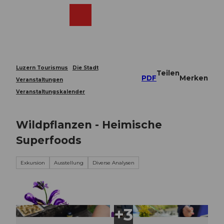
Z
u
Webcams
Merkzettel
Suche
Menü
Shop
m
I
n
h
a
Luzern Tourismus
Die Stadt
Teilen
l
PDF
Merken
Veranstaltungen
t
Veranstaltungskalender
Wildpflanzen - Heimische
Superfoods
Exkursion
Ausstellung
Diverse Analysen