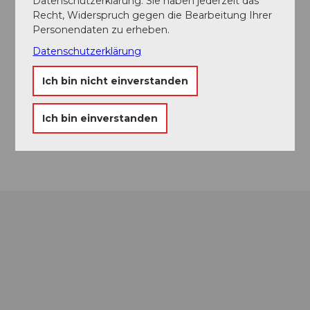
Datenschutzerklärung. Sie haben jederzeit das
Recht, Widerspruch gegen die Bearbeitung Ihrer
Personendaten zu erheben.
Veranstaltungsort
Datenschutzerklärung
Bushaltestelle Rüschenzopf
Rüschenhof
Ich bin nicht einverstanden
8856
Tuggen
Website
Ich bin einverstanden
Anreise