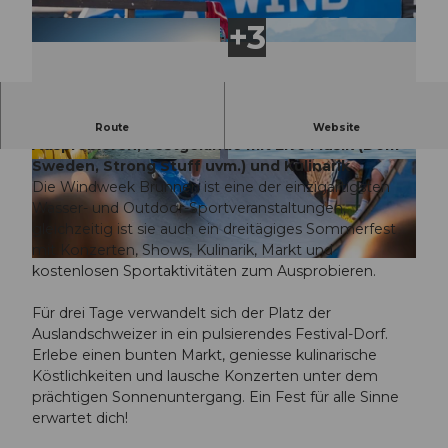
Wir bewegen! Wasser- und Outdoorsport zum
Route
Website
Ausprobieren, Festgelände mit Live Musik (Dom
Sweden, Strong Stuff uvm.) und Kulinarik
© Guidle.com
© Guidle.com
Die Windweek Brunnen ist eine der einzigartigsten
Wasser- und Outdoor-Sportveranstaltungen,
gleichzeitig ist sie auch ein dreitägiges Sommerfest
mit Konzerten, Shows, Kulinarik, Markt und
© Guidle.com
kostenlosen Sportaktivitäten zum Ausprobieren.
Für drei Tage verwandelt sich der Platz der
Auslandschweizer in ein pulsierendes Festival-Dorf.
Erlebe einen bunten Markt, geniesse kulinarische
Köstlichkeiten und lausche Konzerten unter dem
prächtigen Sonnenuntergang. Ein Fest für alle Sinne
erwartet dich!