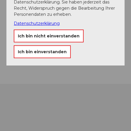
Datenschutzerklärung. Sie haben jederzeit das
Recht, Widerspruch gegen die Bearbeitung Ihrer
Personendaten zu erheben.
Veranstaltungsort
Datenschutzerklärung
Auslandschweizerplatz
Ich bin nicht einverstanden
Kohlhüttenstrasse
6440
Ingenbohl
Website
Ich bin einverstanden
Anreise