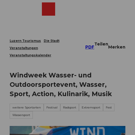
Z
u
Webcams
Merkzettel
Suche
Menü
Shop
m
I
n
h
a
Luzern Tourismus
Die Stadt
Teilen
l
PDF
Merken
Veranstaltungen
t
Veranstaltungskalender
Windweek Wasser- und
Outdoorsportevent, Wasser,
Sport, Action, Kulinarik, Musik
weitere Sportarten
Festival
Radsport
Extremsport
Fest
Wassersport