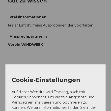
Gut zu wissen
Preisinformationen
Freier Eintritt, freies Ausprobieren der Sportarten
Ansprechpartner:in
Verein WINDWEEK
In der Nähe
Auf der Karte anschauen
Cookie-Einstellungen
Auf dieser Website wird Tracking, auch mit
Veranstaltung
Cookies, verwendet, um digitale Angebote und
Kampagnen analysieren und optimieren zu
Essen und Trinken
können. Weitere Informationen finden Sie in der