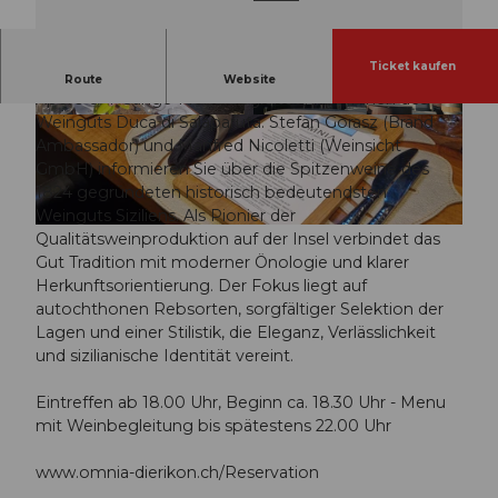
Ticket kaufen
Wine & Dine mit Spitzenweinen aus Sizilien
Route
Website
Apéro & 4-Gänge-Menu begleitet mit Weinen des
Weinguts Duca di Salaparuta. Stefan Gorasz (Brand
© Guidle.com
© Guidle.com
Ambassador) und Manfred Nicoletti (Weinsicht
GmbH) informieren Sie über die Spitzenweine des
1824 gegründeten historisch bedeutendsten
Weinguts Siziliens. Als Pionier der
© Guidle.com
Qualitätsweinproduktion auf der Insel verbindet das
Gut Tradition mit moderner Önologie und klarer
Herkunftsorientierung. Der Fokus liegt auf
autochthonen Rebsorten, sorgfältiger Selektion der
Lagen und einer Stilistik, die Eleganz, Verlässlichkeit
und sizilianische Identität vereint.
Eintreffen ab 18.00 Uhr, Beginn ca. 18.30 Uhr - Menu
mit Weinbegleitung bis spätestens 22.00 Uhr
www.omnia-dierikon.ch/Reservation