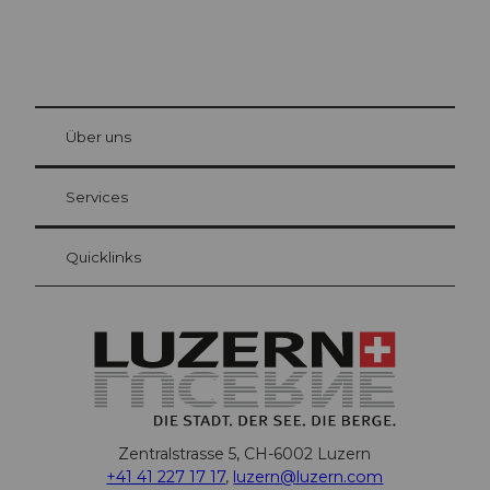
© Be
at Bre
chbü
hl
Über uns
Gästekarte Luzern
Ihre Vorteile als Übernachtungsgast
Services
Quicklinks
Zentralstrasse 5, CH-6002 Luzern
+41 41 227 17 17
,
luzern@luzern.com