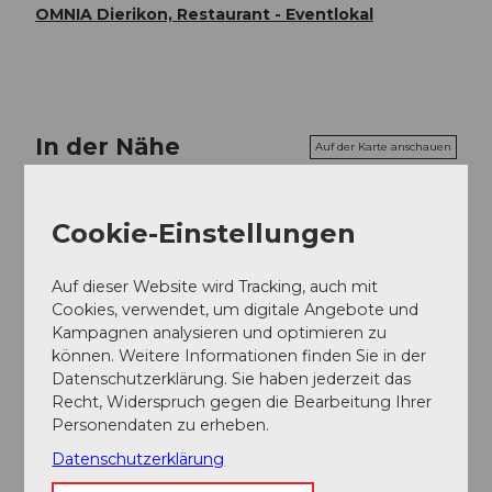
OMNIA Dierikon, Restaurant - Eventlokal
In der Nähe
Auf der Karte anschauen
Cookie-Einstellungen
Veranstaltung
Auf dieser Website wird Tracking, auch mit
Cookies, verwendet, um digitale Angebote und
Veranstaltungsort
Kampagnen analysieren und optimieren zu
können. Weitere Informationen finden Sie in der
OMNIA Dierikon
Datenschutzerklärung. Sie haben jederzeit das
Dörfli
Recht, Widerspruch gegen die Bearbeitung Ihrer
6036
Dierikon
Personendaten zu erheben.
Website
Datenschutzerklärung
Anreise