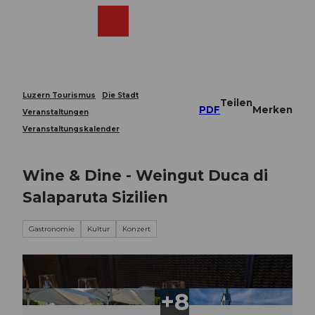
Z
u
Webcams
Merkzettel
Suche
Menü
Shop
m
I
n
h
a
Luzern Tourismus
Die Stadt
Teilen
l
PDF
Merken
Veranstaltungen
t
Veranstaltungskalender
Wine & Dine - Weingut Duca di
Salaparuta Sizilien
Gastronomie
Kultur
Konzert